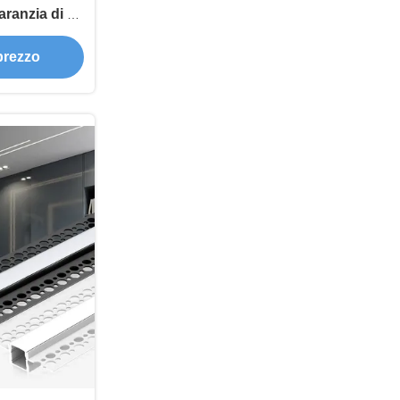
aranzia di 5
 striscia LED
 prezzo
alluminio