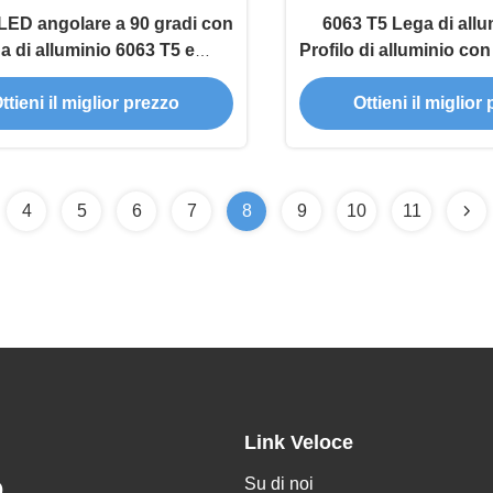
 LED angolare a 90 gradi con
6063 T5 Lega di all
a di alluminio 6063 T5 e
Profilo di alluminio co
ione sabbiata in dimensioni
da sabbiatura e garanz
ttieni il miglior prezzo
Ottieni il miglior
W16*H16mm
per il canale a str
4
5
6
7
8
9
10
11
Link Veloce
Su di noi
.