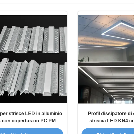
 per strisce LED in alluminio
Profil dissipatore di
5 con copertura in PC PMMA
striscia LED KN4 co
e 5 anni di garanzia
alluminio 6063 T5 per 