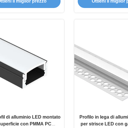
ttieni il miglior prezzo
Ottieni il miglior
su e giù e 50000 
funzionamen
fil di alluminio LED montato
Profilo in lega di allu
superficie con PMMA PC
per strisce LED con g