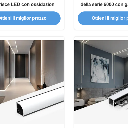
trisce LED con ossidazione
della serie 6000 con g
a per illuminazione lineare a
anni per il canale della
ttieni il miglior prezzo
Ottieni il miglior
incasso
e l'estrusione dell'