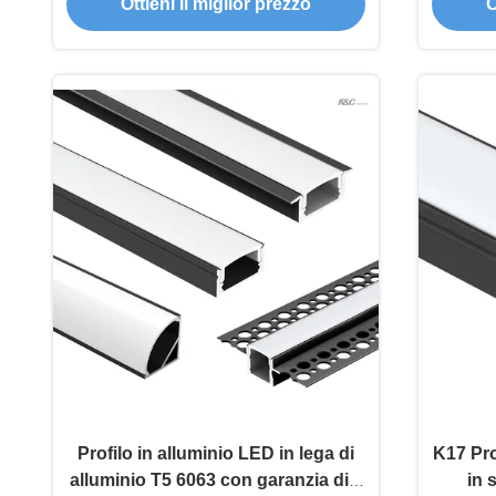
Ottieni il miglior prezzo
O
montaggio in superficie
W17.0*H9.0mm
Profilo in alluminio LED in lega di
K17 Pro
alluminio T5 6063 con garanzia di 5
in 