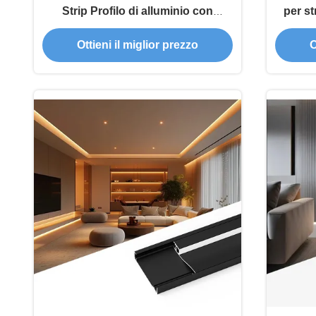
Strip Profilo di alluminio con
per s
garanzia di 2 anni e lunghezza
sabbiat
Ottieni il miglior prezzo
O
personalizzata