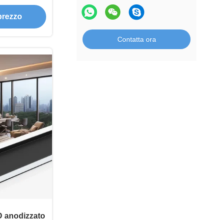
 lineare da
 prezzo
Contatta ora
ED anodizzato