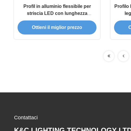
Profil in alluminio flessibile per
Profilo
striscia LED con lunghezza
leg
personalizzata e lega di alluminio
ossidaz
Ottieni il miglior prezzo
O
6063 per illuminazione di scale
Contattaci
K&C LIGHTING TECHNOLOGY LTD