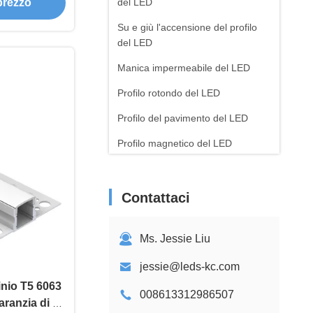
 prezzo
ore di
del LED
to
Su e giù l'accensione del profilo
del LED
Manica impermeabile del LED
Profilo rotondo del LED
Profilo del pavimento del LED
Profilo magnetico del LED
Luce magnetica della pista del
LED
Contattaci
Lampade fluorescenti principali
flessibili
Ms. Jessie Liu
Alimentazione elettrica del LED
jessie@leds-kc.com
Luce esagonale a LED
minio T5 6063
008613312986507
aranzia di 5