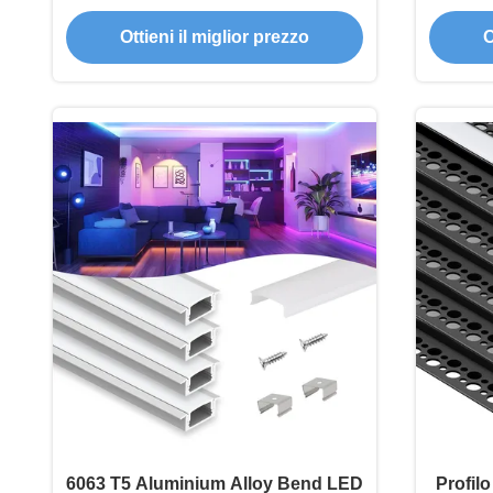
anni per strisce LED fino a 12 mm
Diffu
Ottieni il miglior prezzo
O
di larghezza
6063 T5 Aluminium Alloy Bend LED
Profilo