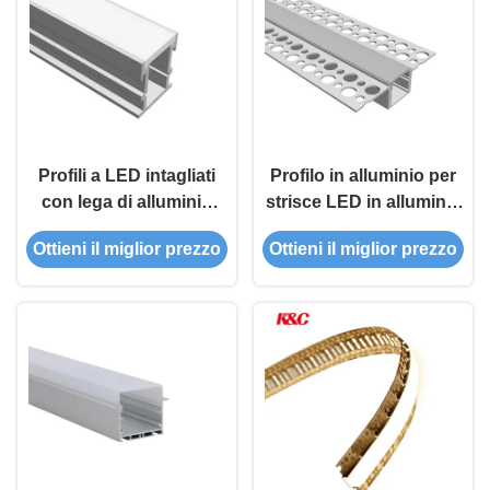
Profili a LED intagliati
Profilo in alluminio per
con lega di alluminio
strisce LED in alluminio
6063-T5 e superficie
6063 T5 con diffusore in
Ottieni il miglior prezzo
Ottieni il miglior prezzo
anodizzata per
PMMA per illuminazione
l'installazione in terra
lineare da incasso