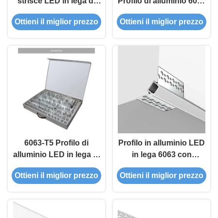
strisce LED in lega di
Profilo di alluminio 6063
alluminio con lunghezza
T5 Legatura con
Ottieni il miglior prezzo
Ottieni il miglior prezzo
personalizzabile e
ossidazione da
garanzia di 5 anni
sabbiatura per il canale
a strisce LED montato
in superficie
6063-T5 Profilo di
Profilo in alluminio LED
alluminio LED in lega di
in lega 6063 con
alluminio con superficie
montaggio superficiale
Ottieni il miglior prezzo
Ottieni il miglior prezzo
anodizzata e diffusore
e garanzia di 5 anni per
di lenti PC per il canale
illuminazione lineare
a strisce LED