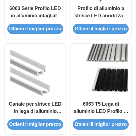
6063 Serie Profilo LED
Profilo di alluminio a
in alluminio intagliato
strisce LED anodizzato
con superficie
di alta qualità con
Ottieni il miglior prezzo
Ottieni il miglior prezzo
anodizzata e 64 mm x 50
lunghezza
mm Dimensione
personalizzata per
l'installazione su
superficie e montata in
recessione
Canale per strisce LED
6063 T5 Lega di
in lega di alluminio
alluminio LED Profilo di
6063-T5 con superficie
alluminio
Ottieni il miglior prezzo
Ottieni il miglior prezzo
anodizzata per
W17.0*H9.0mm con
illuminazione decorativa
garanzia di 5 anni e