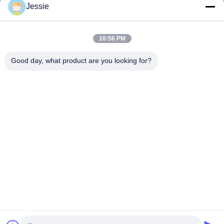
Jessie
Il nostro indirizzo
Indirizzo Azienda
10:56 PM
FS Science Park, n. 181, strada Gushu 1, comunità di Guxing,
Xixiang, Baoan, Shenzhen
Good day, what product are you looking for?
Indirizzo della fabbrica
FS Science Park, n. 181, strada Gushu 1, comunità di Guxing,
Xixiang, Baoan, Shenzhen
Tel
86-0755-22300563
Cina Buona Qualità profilo principale dell'alluminio della striscia
Fornitore. Copyright © -2026 K&C LIGHTING TECHNOLOGY
LTD. Tutti i diritti riservati.