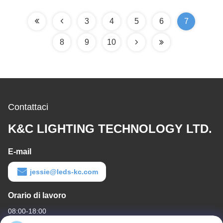
copertura PC
3
4
5
6
7
8
9
10
Contattaci
K&C LIGHTING TECHNOLOGY LTD.
E-mail
jessie@leds-kc.com
Orario di lavoro
08:00-18:00