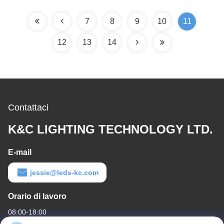
copertura del duffuser
del PC
7
8
9
10
11
12
13
14
Contattaci
K&C LIGHTING TECHNOLOGY LTD.
E-mail
jessie@leds-kc.com
Orario di lavoro
08:00-18:00