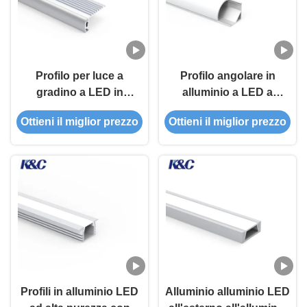
Profilo per luce a
Profilo angolare in
gradino a LED in
alluminio a LED a
alluminio 6063
montaggio superficiale
Ottieni il miglior prezzo
Ottieni il miglior prezzo
43.37x22.5mm con
con diffusore a 45°
diffusore in PC
Profili in alluminio LED
Alluminio alluminio LED