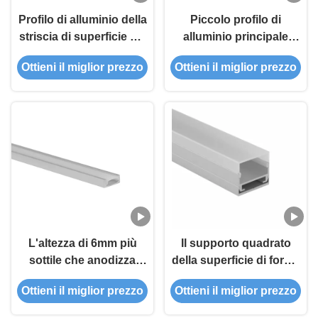
Profilo di alluminio della
Piccolo profilo di
striscia di superficie del
alluminio principale
supporto LED per
montato di superficie
Ottieni il miglior prezzo
Ottieni il miglior prezzo
illuminazione lineare del
della striscia di profilo
soffitto
10*13mm del LED
ampio
L'altezza di 6mm più
Il supporto quadrato
sottile che anodizza
della superficie di forma
profilo di alluminio
ha anodizzato il profilo
Ottieni il miglior prezzo
Ottieni il miglior prezzo
principale 2meters della
di alluminio della
striscia
striscia del LED con la