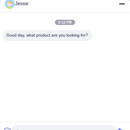
Jessie
Il nostro indirizzo
Indirizzo Azienda
6:12 PM
FS Science Park, n. 181, strada Gushu 1, comunità di Guxing,
Xixiang, Baoan, Shenzhen
Good day, what product are you looking for?
Indirizzo della fabbrica
FS Science Park, n. 181, strada Gushu 1, comunità di Guxing,
Xixiang, Baoan, Shenzhen
Tel
86-0755-22300563
Cina Buona Qualità profilo principale dell'alluminio della striscia
Fornitore. Copyright © -2026 K&C LIGHTING TECHNOLOGY
LTD. Tutti i diritti riservati.