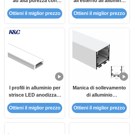
ad alta purezza con
all'esterno all'alluminio
bordi decorativi
all'esterno
Ottieni il miglior prezzo
Ottieni il miglior prezzo
incassati
I profili in alluminio per
Manica di sollevamento
strisce LED anodizzate
di alluminio
sono giuntati senza
dell'estrusione di profilo
Ottieni il miglior prezzo
Ottieni il miglior prezzo
soluzione di continuità
35x35mm della striscia
per un facile taglio
del LED per la luce di
striscia principale