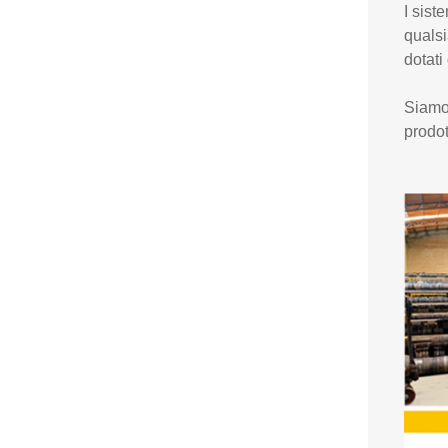
I sist
qualsi
dotati
Siamo 
prodot