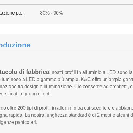
azione p.c.:
80% - 90%
roduzione
tacolo di fabbrica
I nostri profili in alluminio a LED sono l
e luminose a LED a gamme più ampie. K&C offre un'ampia gamma d
azione tra design e illuminazione. Ciò consente ad architetti, desig
ersificati ai propri clienti.
o oltre 200 tipi di profili in alluminio tra cui scegliere e abbiamo
na rapida. La nostra lunghezza standard è di 2 metri e alcuni 
igenze particolari.