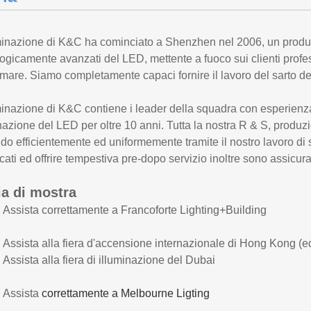
minazione di K&C ha cominciato a Shenzhen nel 2006, un produtto
ogicamente avanzati del LED, mettente a fuoco sui clienti profess
emare. Siamo completamente capaci fornire il lavoro del sarto de
minazione di K&C contiene i leader della squadra con esperienza 
nazione del LED per oltre 10 anni. Tutta la nostra R & S, produ
do efficientemente ed uniformemente tramite il nostro lavoro di 
icati ed offrire tempestiva pre-dopo servizio inoltre sono assicu
ia di mostra
Assista correttamente a Francoforte Lighting+Building
ssista alla fiera d'accensione internazionale di Hong Kong (e
ssista alla fiera di illuminazione del Dubai
Assista
correttamente a Melbourne Ligting