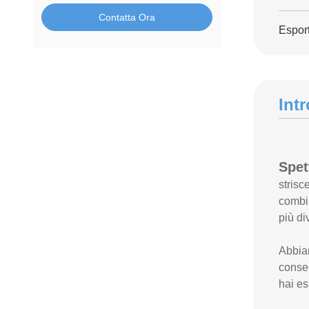
Contatta Ora
Esport
Int
Spet
strisc
combin
più div
Abbiam
conseg
hai es