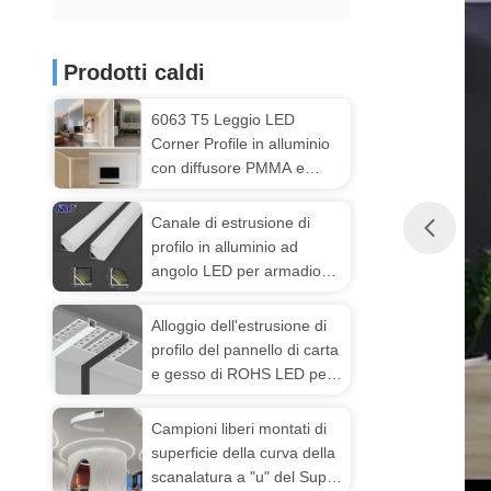
Prodotti caldi
6063 T5 Leggio LED
Corner Profile in alluminio
con diffusore PMMA e
temperatore T3-T8 per
l'installazione di strisce
Canale di estrusione di
LED
profilo in alluminio ad
angolo LED per armadio
45 Luce angolare a 90
gradi
Alloggio dell'estrusione di
profilo del pannello di carta
e gesso di ROHS LED per
l'illuminazione di soffitto
Campioni liberi montati di
superficie della curva della
scanalatura a "u" del Super