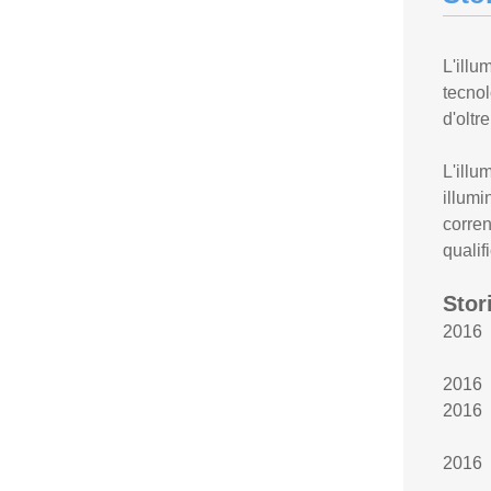
L'illu
tecnol
d'oltr
L'illu
illumi
corren
qualif
Stor
2016 
2016 A
2016 A
2016 