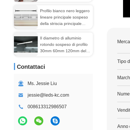
Slim di profilo di alluminio
della striscia del LED
Profilo bianco nero leggero
dell'estrusione pieghevole
lineare principale sospeso
flessibile di alluminio
della striscia principale
2835 pannocchie di acciaio
inossidabile della rondella
Il diametro di alluminio
Mercat
della parete dell'orizzonte
rotondo sospeso di profilo
30mm 60mm 120mm del
LED con la copertura
Tipo di
diffusa PC ha condotto la
Contattaci
luce di striscia
March
Ms. Jessie Liu
Numer
jessie@leds-kc.com
008613312986507
Vendit
Anno 