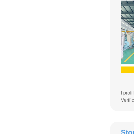
I prof
Verifi
Sto