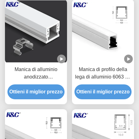
Manica di alluminio
Manica di profilo della
anodizzato
lega di alluminio 6063 T5
dell'estrusione di profilo
LED con la copertura del
Ottieni il miglior prezzo
della piccola striscia del
Ottieni il miglior prezzo
diffusore del PC
LED