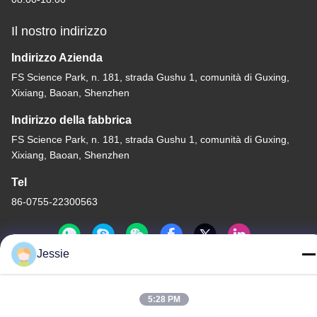
Il nostro indirizzo
Indirizzo Azienda
FS Science Park, n. 181, strada Gushu 1, comunità di Guxing,
Xixiang, Baoan, Shenzhen
Indirizzo della fabbrica
FS Science Park, n. 181, strada Gushu 1, comunità di Guxing,
Xixiang, Baoan, Shenzhen
Tel
86-0755-22300563
Jessie
Cina Buona Qualità profilo principale dell'alluminio della striscia
5:28 PM
Fornitore. Copyright © -2026 K&C LIGHTING TECHNOLOGY