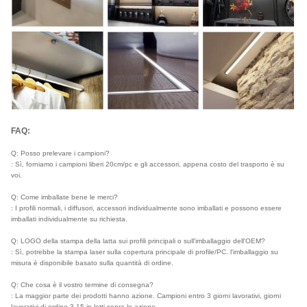
FAQ:
Q: Posso prelevare i campioni?
: Sì, forniamo i campioni liberi 20cm/pc e gli accessori, appena costo del trasporto è su
voi.
Q: Come imballate bene le merci?
: I profili normali, i diffusori, accessori individualmente sono imballati e possono essere
imballati individualmente su richiesta.
Q: LOGO della stampa della latta sui profili principali o sull'imballaggio dell'OEM?
: Sì, potrebbe la stampa laser sulla copertura principale di profile/PC. l'imballaggio su
misura è disponibile basato sulla quantità di ordine.
Q: Che cosa è il vostro termine di consegna?
: La maggior parte dei prodotti hanno azione. Campioni entro 3 giorni lavorativi, giorni
lavorativi di ordine 3-15 in lotti sopra le azione.