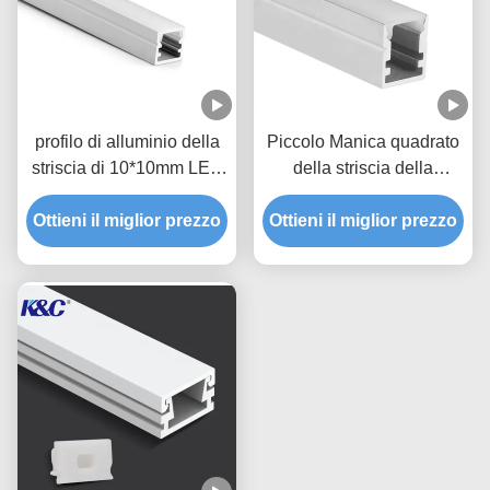
profilo di alluminio della
Piccolo Manica quadrato
striscia di 10*10mm LED
della striscia della
con la copertura del
plafoniera 10*13mm LED
diffusore del PC di PMMA
Ottieni il miglior prezzo
Ottieni il miglior prezzo
con il diffusore