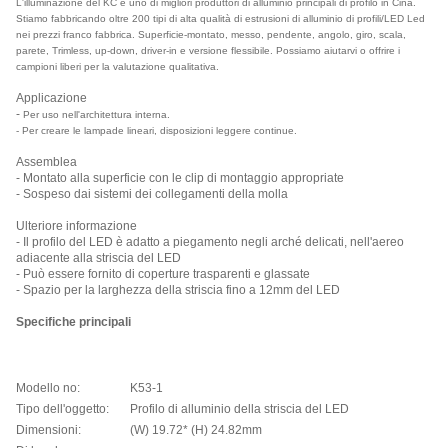
L'illuminazione del KC è uno di migliori produttori di alluminio principali di profilo in Cina.
Stiamo fabbricando oltre 200 tipi di alta qualità di estrusioni di alluminio di profili/LED Led
nei prezzi franco fabbrica. Superficie-montato, messo, pendente, angolo, giro, scala,
parete, Trimless, up-down, driver-in e versione flessibile. Possiamo aiutarvi o offrire i
campioni liberi per la valutazione qualitativa.
Applicazione
-
Per uso nell'architettura interna.
- Per creare le lampade lineari, disposizioni leggere continue.
Assemblea
- Montato alla superficie con le clip di montaggio appropriate
- Sospeso dai sistemi dei collegamenti della molla
Ulteriore informazione
- Il profilo del LED è adatto a piegamento negli arché delicati, nell'aereo
adiacente alla striscia del LED
- Può essere fornito di coperture trasparenti e glassate
- Spazio per la larghezza della striscia fino a 12mm del LED
Specifiche principali
Modello no:
K53-1
Tipo dell'oggetto:
Profilo di alluminio della striscia del LED
Dimensioni:
(W) 19.72* (H) 24.82mm