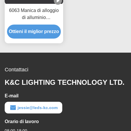
6063 Manica di alloggio
di alluminio
dell'estrusione di profilo
Ottieni il miglior prezzo
della striscia di T5 LED
Contattaci
K&C LIGHTING TECHNOLOGY LTD.
E-mail
jessie@leds-kc.com
Orario di lavoro
08:00-18:00