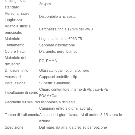
Di lunghezza
2m/pcs
standard:
Personalizzare
Disponibile a richiesta
lunghezza:
Adatto a striscia
Larghezza fino a 12mm del PWB
principale:
Materiale:
Lega di alluminio 6063 T5
Trattamento:
Sabbiare ossidazione
Colore finito:
D'argento, nero, bianco
Materiale del
PC, PMMA
diffusore:
Diffusore finito:
Glassato, opalino, chiaro, nero
Accessori:
Cappucci protettivi, clip
Installazione:
Superficie-montato
Chiaro contenitore interno di PE bag+EPE
Imballaggio di serie:
FOAM+Carton
Pacchetto su misura:
Disponibile a richiesta
Campioni entro 3 giorni lavorativi
Tempo di trattamento
Ammucchi i giorni lavorativi di ordine 3-15 sopra le
azione
Spedizione
Dal mare, da aria, da preciso per opzione