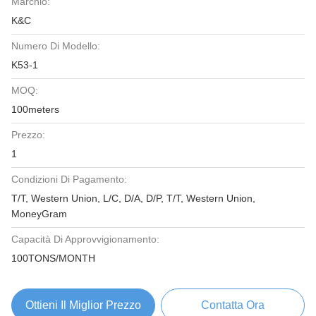
Marchio:
K&C
Numero Di Modello:
K53-1
MOQ:
100meters
Prezzo:
1
Condizioni Di Pagamento:
T/T, Western Union, L/C, D/A, D/P, T/T, Western Union,
MoneyGram
Capacità Di Approvvigionamento:
100TONS/MONTH
Ottieni Il Miglior Prezzo
Contatta Ora