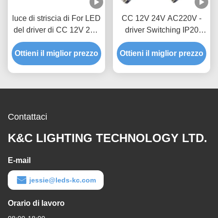
luce di striscia di For LED
CC 12V 24V AC220V -
del driver di CC 12V 24V
driver Switching IP20
AC220-240V IP20 LED
dell'alimentazione
Ottieni il miglior prezzo
dell'alimentazione
Ottieni il miglior prezzo
elettrica di 60W 100W
elettrica di 200W 250W
200W LED di 240V LED
LED
Contattaci
K&C LIGHTING TECHNOLOGY LTD.
E-mail
jessie@leds-kc.com
Orario di lavoro