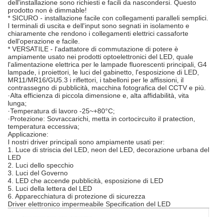
dell'installazione sono richiesti e facili da nascondersi. Questo
prodotto non è dimmable!
* SICURO - installazione facile con collegamenti paralleli semplici.
I terminali di uscita e dell'input sono segnati in isolamento e
chiaramente che rendono i collegamenti elettrici cassaforte
dell'operazione e facile.
* VERSATILE - l'adattatore di commutazione di potere è
ampiamente usato nei prodotti optoelettronici del LED, quale
l'alimentazione elettrica per le lampade fluorescenti principali, G4
lampade, i proiettori, le luci del gabinetto, l'esposizione di LED,
MR11/MR16/GU5.3 i riflettori, i tabelloni per le affissioni, il
contrassegno di pubblicità, macchina fotografica del CCTV e più.
·Alta efficienza di piccola dimensione e, alta affidabilità, vita
lunga;
·Temperatura di lavoro -25~+80°C;
·Protezione: Sovraccarichi, metta in cortocircuito il pratection,
temperatura eccessiva;
Applicazione:
I nostri driver principali sono ampiamente usati per:
1. Luce di striscia del LED, neon del LED, decorazione urbana del
LED
2. Luci dello specchio
3. Luci del Governo
4. LED che accende pubblicità, esposizione di LED
5. Luci della lettera del LED
6. Apparecchiatura di protezione di sicurezza
Driver elettronico impermeabile Specification del LED