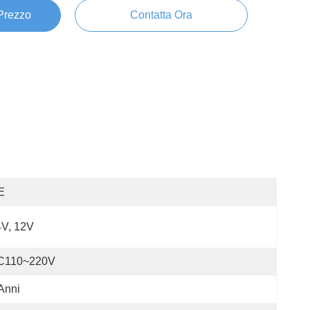
 Prezzo
Contatta Ora
E
4V, 12V
C110~220V
Anni