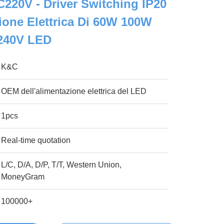
220V - Driver Switching IP20
zione Elettrica Di 60W 100W
240V LED
K&C
OEM dell'alimentazione elettrica del LED
1pcs
Real-time quotation
L/C, D/A, D/P, T/T, Western Union,
MoneyGram
100000+