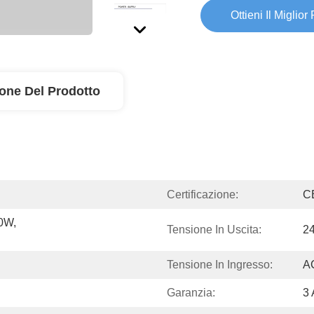
Ottieni Il Miglior
ione Del Prodotto
Certificazione:
C
0W, 
Tensione In Uscita:
2
Tensione In Ingresso:
A
Garanzia:
3 