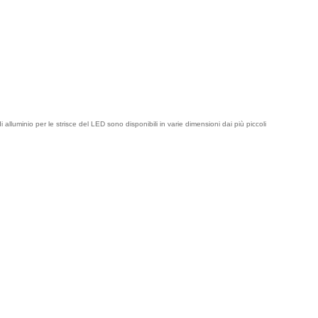
di alluminio per le strisce del LED sono disponibili in varie dimensioni dai più piccoli