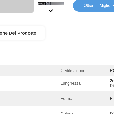
Ottieni Il Miglior
ione Del Prodotto
Certificazione:
R
2m
Lunghezza:
Ri
Forma:
P
Colore:
D'