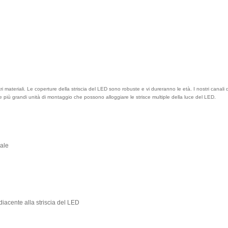
ltri materiali. Le coperture della striscia del LED sono robuste e vi dureranno le età. I nostri canali 
alle più grandi unità di montaggio che possono alloggiare le strisce multiple della luce del LED.
iale
adiacente alla striscia del LED