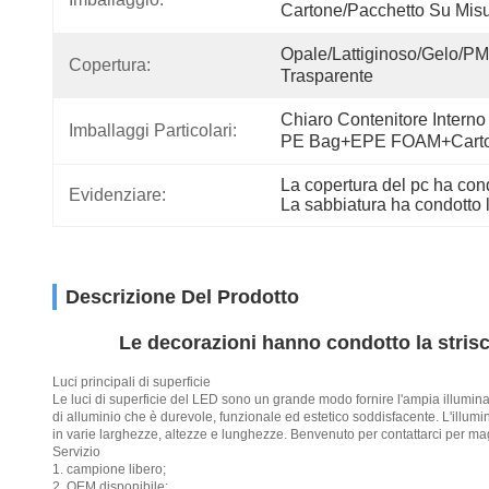
Cartone/pacchetto Su Mis
Opale/lattiginoso/gelo/P
Copertura:
Trasparente
Chiaro Contenitore Interno 
Imballaggi Particolari:
PE Bag+EPE FOAM+Cart
La copertura del pc ha condo
Evidenziare:
La sabbiatura ha condotto l
Descrizione Del Prodotto
Le decorazioni hanno condotto la strisci
Luci principali di superficie
Le luci di superficie del LED sono un grande modo fornire l'ampia illuminaz
di alluminio che è durevole, funzionale ed estetico soddisfacente. L'illumi
in varie larghezze, altezze e lunghezze. Benvenuto per contattarci per mag
Servizio
1. campione libero;
2. OEM disponibile;