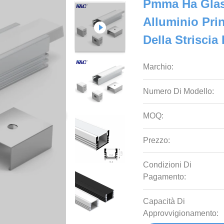
Pmma Ha Glas
Alluminio Prin
Della Striscia
Marchio:
Numero Di Modello:
MOQ:
Prezzo:
Condizioni Di
Pagamento:
Capacità Di
Approvvigionamento: