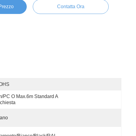
 Prezzo
Contatta Ora
OHS
/PC O Max.6m Standard A 
chiesta
iano
argento/bianco/Black/RAL