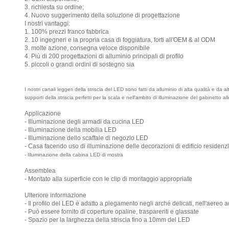
3. richiesta su ordine;
4. Nuovo suggerimento della soluzione di progettazione
I nostri vantaggi:
1. 100% prezzi franco fabbrica
2. 10 ingegneri e la propria casa di foggiatura, forti all'OEM & al ODM
3. molte azione, consegna veloce disponibile
4. Più di 200 progettazioni di alluminio principali di profilo
5. piccoli o grandi ordini di sostegno sia
I nostri canali leggeri della striscia del LED sono fatti da alluminio di alta qualità e da a
supporti della striscia perfetti per la scala e nell'ambito di illuminazione del gabinetto 
Applicazione
- Illuminazione degli armadi da cucina LED
- Illuminazione della mobilia LED
- Illuminazione dello scaffale di negozio LED
- Casa facendo uso di illuminazione delle decorazioni di edificio residenz
- Illuminazione della cabina LED di mostra
Assemblea
- Montato alla superficie con le clip di montaggio appropriate
Ulteriore informazione
- Il profilo del LED è adatto a piegamento negli arché delicati, nell'aereo 
- Può essere fornito di coperture opaline, trasparenti e glassate
- Spazio per la larghezza della striscia fino a 10mm del LED