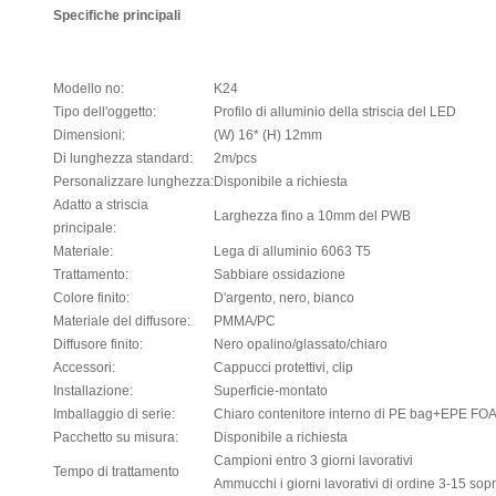
Specifiche principali
Modello no:
K24
Tipo dell'oggetto:
Profilo di alluminio della striscia del LED
Dimensioni:
(W) 16* (H) 12mm
Di lunghezza standard:
2m/pcs
Personalizzare lunghezza:
Disponibile a richiesta
Adatto a striscia
Larghezza fino a 10mm del PWB
principale:
Materiale:
Lega di alluminio 6063 T5
Trattamento:
Sabbiare ossidazione
Colore finito:
D'argento, nero, bianco
Materiale del diffusore:
PMMA/PC
Diffusore finito:
Nero opalino/glassato/chiaro
Accessori:
Cappucci protettivi, clip
Installazione:
Superficie-montato
Imballaggio di serie:
Chiaro contenitore interno di PE bag+EPE F
Pacchetto su misura:
Disponibile a richiesta
Campioni entro 3 giorni lavorativi
Tempo di trattamento
Ammucchi i giorni lavorativi di ordine 3-15 sop