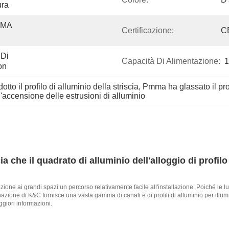
ura
MMA 
Certificazione:
C
Di 
Capacità Di Alimentazione:
1
on
tto il profilo di alluminio della striscia
, 
Pmma ha glassato il profi
'accensione delle estrusioni di alluminio
a che il quadrato di alluminio dell'alloggio di profi
ione ai grandi spazi un percorso relativamente facile all'installazione. Poiché le lu
nazione di K&C fornisce una vasta gamma di canali e di profili di alluminio per illu
giori informazioni.