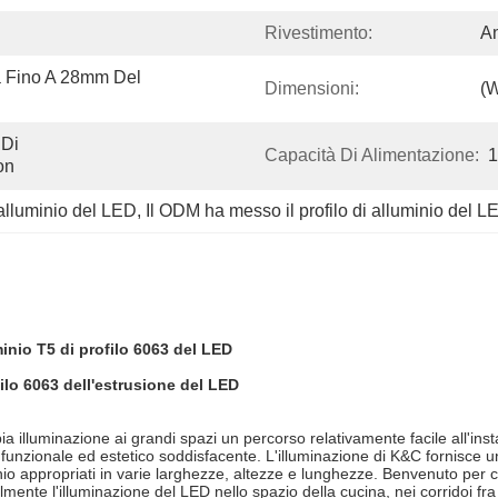
Rivestimento:
An
 Fino A 28mm Del 
Dimensioni:
(W
Di 
Capacità Di Alimentazione:
1
on
 alluminio del LED
, 
Il ODM ha messo il profilo di alluminio del L
inio T5 di profilo 6063 del LED
filo 6063 dell'estrusione del LED
a illuminazione ai grandi spazi un percorso relativamente facile all'inst
, funzionale ed estetico soddisfacente. L'illuminazione di K&C fornisce u
nio appropriati in varie larghezze, altezze e lunghezze. Benvenuto per c
mente l'illuminazione del LED nello spazio della cucina, nei corridoi fra i