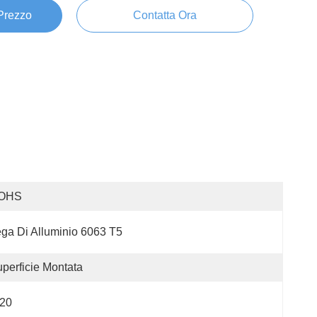
 Prezzo
Contatta Ora
OHS
ga Di Alluminio 6063 T5
perficie Montata
P20