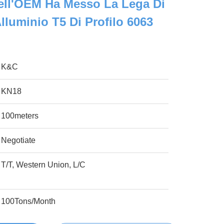
ell'OEM Ha Messo La Lega Di
lluminio T5 Di Profilo 6063
K&C
KN18
100meters
Negotiate
T/T, Western Union, L/C
100Tons/Month