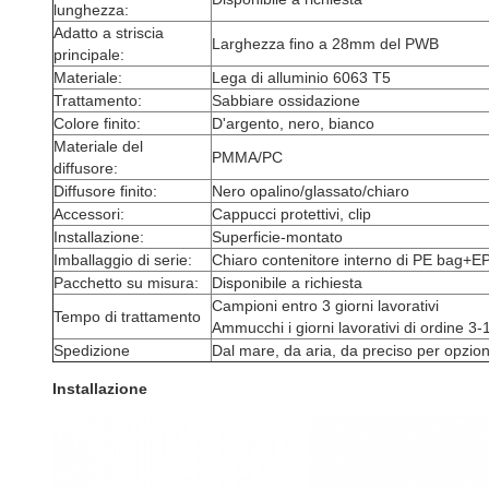
lunghezza:
Adatto a striscia
Larghezza fino a 28mm del PWB
principale:
Materiale:
Lega di alluminio 6063 T5
Trattamento:
Sabbiare ossidazione
Colore finito:
D'argento, nero, bianco
Materiale del
PMMA/PC
diffusore:
Diffusore finito:
Nero opalino/glassato/chiaro
Accessori:
Cappucci protettivi, clip
Installazione:
Superficie-montato
Imballaggio di serie:
Chiaro contenitore interno di PE bag
Pacchetto su misura:
Disponibile a richiesta
Campioni entro 3 giorni lavorativi
Tempo di trattamento
Ammucchi i giorni lavorativi di ordine 3-
Spedizione
Dal mare, da aria, da preciso per opzio
Installazione