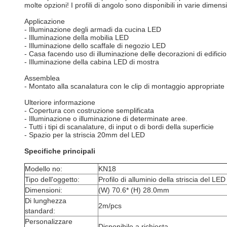
molte opzioni! I profili di angolo sono disponibili in varie dimen
Applicazione
- Illuminazione degli armadi da cucina LED
- Illuminazione della mobilia LED
- Illuminazione dello scaffale di negozio LED
- Casa facendo uso di illuminazione delle decorazioni di edificio
- Illuminazione della cabina LED di mostra
Assemblea
- Montato alla scanalatura con le clip di montaggio appropriate
Ulteriore informazione
- Copertura con costruzione semplificata
- Illuminazione o illuminazione di determinate aree.
- Tutti i tipi di scanalature, di input o di bordi della superficie
- Spazio per la striscia 20mm del LED
Specifiche principali
Modello no:
KN18
Tipo dell'oggetto:
Profilo di alluminio della striscia del LED
Dimensioni:
(W) 70.6* (H) 28.0mm
Di lunghezza
2m/pcs
standard:
Personalizzare
Disponibile a richiesta