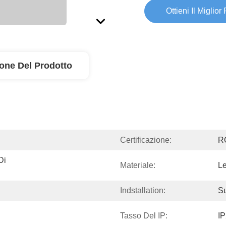
Ottieni Il Miglior
ione Del Prodotto
Certificazione:
R
i 
Materiale:
Le
Indstallation:
Su
Tasso Del IP:
I