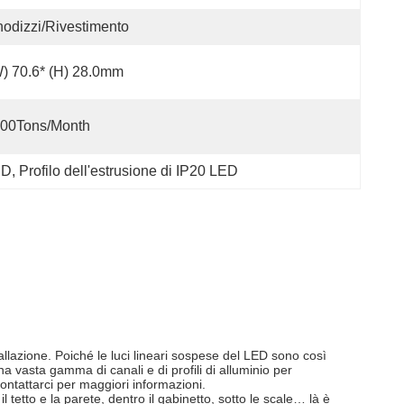
odizzi/rivestimento
) 70.6* (H) 28.0mm
00Tons/Month
ED
, 
Profilo dell'estrusione di IP20 LED
allazione. Poiché le luci lineari sospese del LED sono così
na vasta gamma di canali e di profili di alluminio per
ontattarci per maggiori informazioni.
l tetto e la parete, dentro il gabinetto, sotto le scale… là è