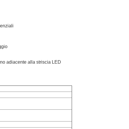
enziali
ggio
iano adiacente alla striscia LED