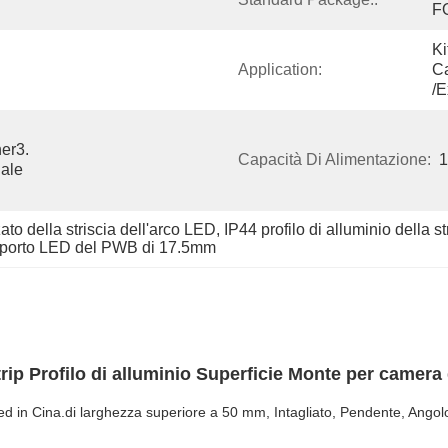
F
Ki
Application:
Ca
/E
er3. 
Capacità Di Alimentazione:
1
ale 
ato della striscia dell'arco LED
, 
IP44 profilo di alluminio della s
supporto LED del PWB di 17.5mm
 Profilo di alluminio Superficie Monte per camera 
o a led in Cina.di larghezza superiore a 50 mm, Intagliato, Pendente, Ang