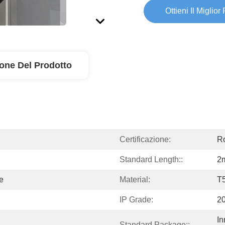
Ottieni Il Miglior
ione Del Prodotto
Certificazione:
R
Standard Length::
2
e
Material:
T
IP Grade:
2
In
Standard Package::