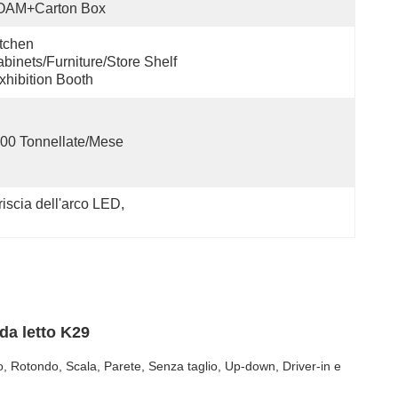
OAM+Carton Box
tchen 
binets/Furniture/Store Shelf 
xhibition Booth
00 Tonnellate/mese
triscia dell'arco LED
, 
da letto K29
olo, Rotondo, Scala, Parete, Senza taglio, Up-down, Driver-in e