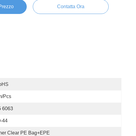
 Prezzo
Contatta Ora
oHS
m/pcs
5 6063
0-44
ner Clear PE Bag+EPE 