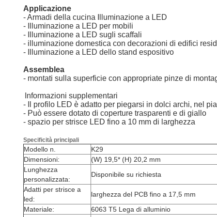
Applicazione
- Armadi della cucina Illuminazione a LED
- Illuminazione a LED per mobili
- Illuminazione a LED sugli scaffali
- illuminazione domestica con decorazioni di edifici resid
- Illuminazione a LED dello stand espositivo
Assemblea
- montati sulla superficie con appropriate pinze di monta
Informazioni supplementari
- Il profilo LED è adatto per piegarsi in dolci archi, nel p
- Può essere dotato di coperture trasparenti e di giallo
- spazio per strisce LED fino a 10 mm di larghezza
Specificità principali
Modello n.
K29
Dimensioni:
(W) 19,5* (H) 20,2 mm
Lunghezza
Disponibile su richiesta
personalizzata:
Adatti per strisce a
larghezza del PCB fino a 17,5 mm
led:
Materiale:
6063 T5 Lega di alluminio