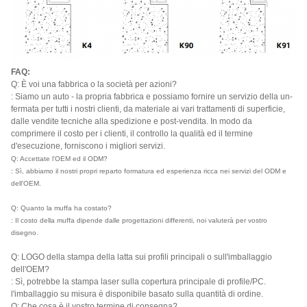
FAQ:
Q: È voi una fabbrica o la società per azioni?
: Siamo un auto - la propria fabbrica e possiamo fornire un servizio della un-
fermata per tutti i nostri clienti, da materiale ai vari trattamenti di superficie,
dalle vendite tecniche alla spedizione e post-vendita. In modo da
comprimere il costo per i clienti, il controllo la qualità ed il termine
d'esecuzione, forniscono i migliori servizi.
Q: Accettate l'OEM ed il ODM?
: Sì, abbiamo il nostri propri reparto formatura ed esperienza ricca nei servizi del ODM e
dell'OEM.
Q: Quanto la muffa ha costato?
: Il costo della muffa dipende dalle progettazioni differenti, noi valuterà per vostro
disegno.
Q: LOGO della stampa della latta sui profili principali o sull'imballaggio
dell'OEM?
: Sì, potrebbe la stampa laser sulla copertura principale di profile/PC.
l'imballaggio su misura è disponibile basato sulla quantità di ordine.
Q: Che cosa è il vostro termine di consegna?