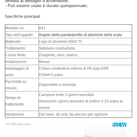
vendita al dettaglio d'accensione;
- Può essere usato è durato quinquennale;
Specifiche principali
Modello no:
K91
Tipo dell'oggetto:
Angolo della parete/profilo di alluminio della scala
Materiale:
Lega di alluminio 6063 T5
Trattamento:
Sabbiare ossidazione
Colore finito:
D'argento, nero, bianco
Installazione:
Messo
Imballaggio di
Chiaro contenitore interno di PE bag+EPE
serie:
FOAM+Carton
Pacchetto su
Disponibile a richiesta
misura:
Campioni entro 3 giorni lavorativi
Tempo di
Ammucchi i giorni lavorativi di ordine 3-15 sopra le
trattamento
azione
Spedizione
Dal mare, da aria, da preciso per opzione