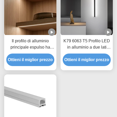
Il profilo di alluminio
K79 6063 T5 Profilo LED
principale espulso ha
in alluminio a due lati
anodizzato l'illuminazione
luminosi per
Ottieni il miglior prezzo
di alluminio della parete
Ottieni il miglior prezzo
l'installazione su
di 12mm LED
superficie