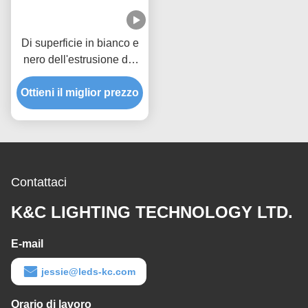
Di superficie in bianco e
nero dell'estrusione del
LED del quadrato
17*15mm della copertura
Ottieni il miglior prezzo
di alluminio del PC
messo
Contattaci
K&C LIGHTING TECHNOLOGY LTD.
E-mail
jessie@leds-kc.com
Orario di lavoro