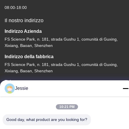
08:00-18:00
Il nostro indirizzo
Indirizzo Azienda
FS Science Park, n. 181, strada Gushu 1, comunità di Guxing,
Xixiang, Baoan, Shenzhen
Indirizzo della fabbrica
FS Science Park, n. 181, strada Gushu 1, comunità di Guxing,
Xixiang, Baoan, Shenzhen
Tel
Jessie
86-0755-22300563
10:21 PM
Good day, what product are you looking for?
Cina Buona Qualità profilo principale dell'alluminio della striscia