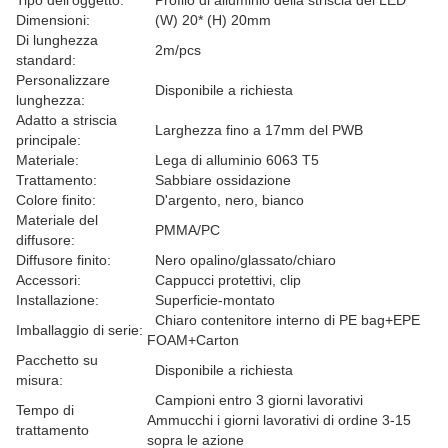
Tipo dell'oggetto:
Profilo di alluminio della striscia del LED
Dimensioni:
(W) 20* (H) 20mm
Di lunghezza
2m/pcs
standard:
Personalizzare
Disponibile a richiesta
lunghezza:
Adatto a striscia
Larghezza fino a 17mm del PWB
principale:
Materiale:
Lega di alluminio 6063 T5
Trattamento:
Sabbiare ossidazione
Colore finito:
D'argento, nero, bianco
Materiale del
PMMA/PC
diffusore:
Diffusore finito:
Nero opalino/glassato/chiaro
Accessori:
Cappucci protettivi, clip
Installazione:
Superficie-montato
Chiaro contenitore interno di PE bag+EPE
Imballaggio di serie:
FOAM+Carton
Pacchetto su
Disponibile a richiesta
misura:
Campioni entro 3 giorni lavorativi
Tempo di
Ammucchi i giorni lavorativi di ordine 3-15
trattamento
sopra le azione