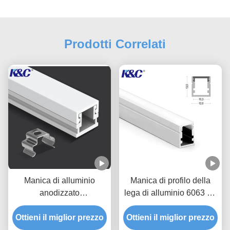
Prodotti Correlati
Manica di alluminio
Manica di profilo della
anodizzato
lega di alluminio 6063 T5
dell'estrusione di profilo
LED con la copertura del
Ottieni il miglior prezzo
della piccola striscia del
Ottieni il miglior prezzo
diffusore del PC
LED