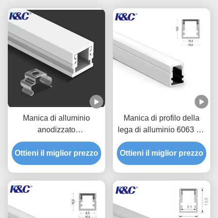
Manica di alluminio
Manica di profilo della
anodizzato
lega di alluminio 6063 T5
dell'estrusione di profilo
LED con la copertura del
Ottieni il miglior prezzo
della piccola striscia del
Ottieni il miglior prezzo
diffusore del PC
LED