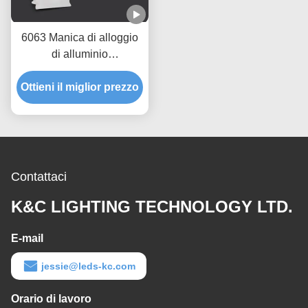
6063 Manica di alloggio
di alluminio
dell'estrusione di profilo
Ottieni il miglior prezzo
della striscia di T5 LED
Contattaci
K&C LIGHTING TECHNOLOGY LTD.
E-mail
jessie@leds-kc.com
Orario di lavoro