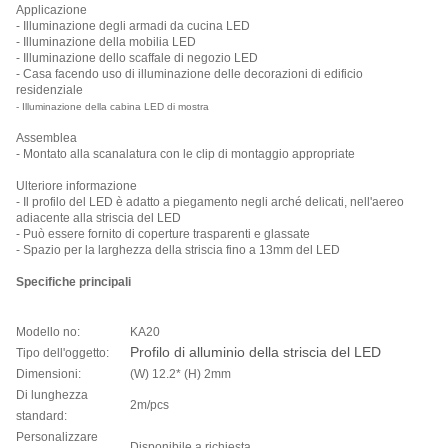
Applicazione
- Illuminazione degli armadi da cucina LED
- Illuminazione della mobilia LED
- Illuminazione dello scaffale di negozio LED
- Casa facendo uso di illuminazione delle decorazioni di edificio
residenziale
- Illuminazione della cabina LED di mostra
Assemblea
- Montato alla scanalatura con le clip di montaggio appropriate
Ulteriore informazione
- Il profilo del LED è adatto a piegamento negli arché delicati, nell'aereo
adiacente alla striscia del LED
- Può essere fornito di coperture trasparenti e glassate
- Spazio per la larghezza della striscia fino a 13mm del LED
Specifiche principali
Modello no:
KA20
Profilo di alluminio della striscia del LED
Tipo dell'oggetto:
Dimensioni:
(W) 12.2* (H) 2mm
Di lunghezza
2m/pcs
standard:
Personalizzare
Disponibile a richiesta