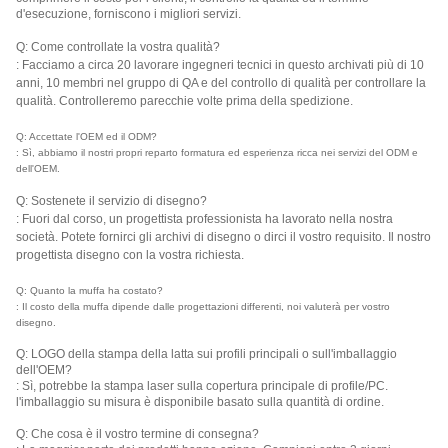
d'esecuzione, forniscono i migliori servizi.
Q: Come controllate la vostra qualità?
: Facciamo a circa 20 lavorare ingegneri tecnici in questo archivati più di 10
anni, 10 membri nel gruppo di QA e del controllo di qualità per controllare la
qualità. Controlleremo parecchie volte prima della spedizione.
Q: Accettate l'OEM ed il ODM?
: Sì, abbiamo il nostri propri reparto formatura ed esperienza ricca nei servizi del ODM e
dell'OEM.
Q: Sostenete il servizio di disegno?
: Fuori dal corso, un progettista professionista ha lavorato nella nostra
società. Potete fornirci gli archivi di disegno o dirci il vostro requisito. Il nostro
progettista disegno con la vostra richiesta.
Q: Quanto la muffa ha costato?
: Il costo della muffa dipende dalle progettazioni differenti, noi valuterà per vostro
disegno.
Q: LOGO della stampa della latta sui profili principali o sull'imballaggio
dell'OEM?
: Sì, potrebbe la stampa laser sulla copertura principale di profile/PC.
l'imballaggio su misura è disponibile basato sulla quantità di ordine.
Q: Che cosa è il vostro termine di consegna?