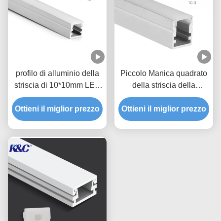
profilo di alluminio della
Piccolo Manica quadrato
striscia di 10*10mm LED
della striscia della
con la copertura del
plafoniera 10*13mm LED
diffusore del PC di PMMA
Ottieni il miglior prezzo
Ottieni il miglior prezzo
con il diffusore