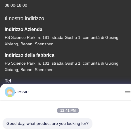
08:00-18:00
Il nostro indirizzo
Indirizzo Azienda
FS Science Park, n. 181, strada Gushu 1, comunità di Guxing,
Xixiang, Baoan, Shenzhen
Indirizzo della fabbrica
FS Science Park, n. 181, strada Gushu 1, comunità di Guxing,
Xixiang, Baoan, Shenzhen
Tel
86-0755-22300563
Jessie
12:41 PM
Good day, what product are you looking for?
Cina Buona Qualità profilo principale dell'alluminio della striscia
Fornitore. Copyright © -2026 K&C LIGHTING TECHNOLOGY