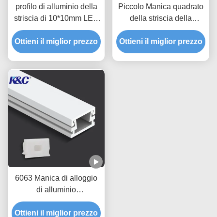
profilo di alluminio della
Piccolo Manica quadrato
striscia di 10*10mm LED
della striscia della
con la copertura del
plafoniera 10*13mm LED
diffusore del PC di PMMA
Ottieni il miglior prezzo
Ottieni il miglior prezzo
con il diffusore
6063 Manica di alloggio
di alluminio
dell'estrusione di profilo
Ottieni il miglior prezzo
della striscia di T5 LED