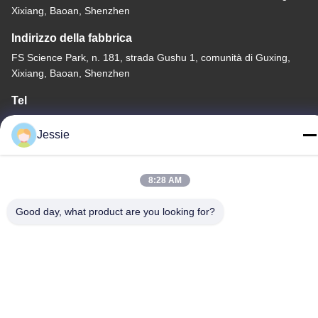
Xixiang, Baoan, Shenzhen
Indirizzo della fabbrica
FS Science Park, n. 181, strada Gushu 1, comunità di Guxing,
Xixiang, Baoan, Shenzhen
Tel
86-0755-22300563
Jessie
8:28 AM
Cina Buona Qualità profilo principale dell'alluminio della striscia
Good day, what product are you looking for?
Fornitore. Copyright © -2026 K&C LIGHTING TECHNOLOGY
LTD. Tutti i diritti riservati.
Politica sulla privacy
|
Mappa del sito