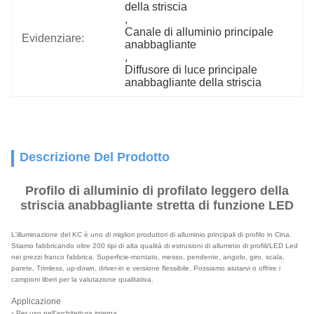
della striscia
, 
Canale di alluminio principale 
Evidenziare:
anabbagliante
, 
Diffusore di luce principale 
anabbagliante della striscia
Descrizione Del Prodotto
Profilo di alluminio di profilato leggero della
striscia anabbagliante stretta di funzione LED
L'illuminazione del KC è uno di migliori produttori di alluminio principali di profilo in Cina.
Stiamo fabbricando oltre 200 tipi di alta qualità di estrusioni di alluminio di profili/LED Led
nei prezzi franco fabbrica. Superficie-montato, messo, pendente, angolo, giro, scala,
parete, Trimless, up-down, driver-in e versione flessibile. Possiamo aiutarvi o offrire i
campioni liberi per la valutazione qualitativa.
Applicazione
-
Per uso nell'architettura interna.