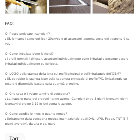
FAQ:
Q: Posso prelevare i campioni?
: Sì, forniamo i campioni liberi 20cm/pc e gli accessori, appena costo del trasporto è su
voi.
Q: Come imballate bene le merci?
: I profili normali, i diffusori, accessori individualmente sono imballati e possono essere
imballati individualmente su richiesta.
Q: LOGO della stampa della latta sui profili principali o sull'imballaggio dell'OEM?
: Sì, potrebbe la stampa laser sulla copertura principale di profile/PC. l'imballaggio su
misura è disponibile basato sulla quantità di ordine.
Q: Che cosa è il vostro termine di consegna?
: La maggior parte dei prodotti hanno azione. Campioni entro 3 giorni lavorativi, giorni
lavorativi di ordine 3-15 in lotti sopra le azione.
Q: Come spedite le merci e quanto tempo?
: Solitamente dalla consegna precisa internazionale quali DHL, UPS, Fedex, TNT (3-7
giorni lavorativi), da aria o dal mare
Tag: