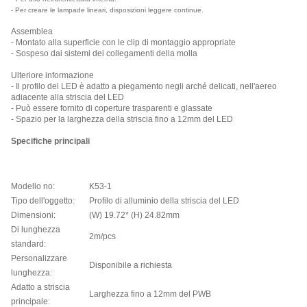
- Per creare le lampade lineari, disposizioni leggere continue.
Assemblea
- Montato alla superficie con le clip di montaggio appropriate
- Sospeso dai sistemi dei collegamenti della molla
Ulteriore informazione
- Il profilo del LED è adatto a piegamento negli arché delicati, nell'aereo
adiacente alla striscia del LED
- Può essere fornito di coperture trasparenti e glassate
- Spazio per la larghezza della striscia fino a 12mm del LED
Specifiche principali
Modello no:
K53-1
Tipo dell'oggetto:
Profilo di alluminio della striscia del LED
Dimensioni:
(W) 19.72* (H) 24.82mm
Di lunghezza
2m/pcs
standard:
Personalizzare
Disponibile a richiesta
lunghezza:
Adatto a striscia
Larghezza fino a 12mm del PWB
principale: