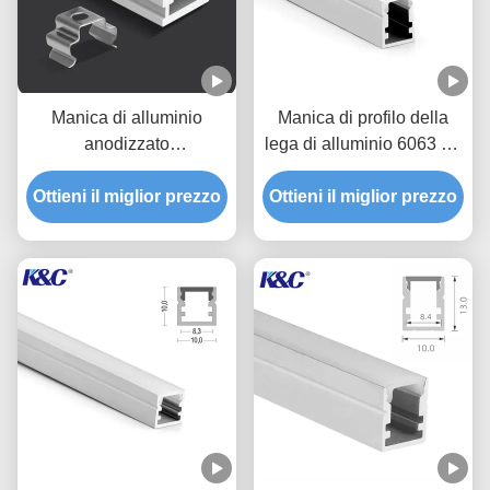
Manica di alluminio
Manica di profilo della
anodizzato
lega di alluminio 6063 T5
dell'estrusione di profilo
LED con la copertura del
Ottieni il miglior prezzo
della piccola striscia del
Ottieni il miglior prezzo
diffusore del PC
LED