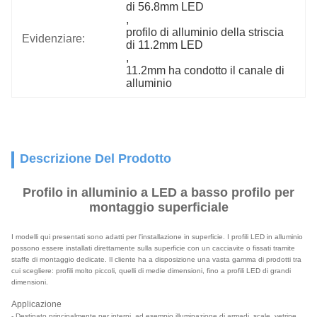
di 56.8mm LED
, 
profilo di alluminio della striscia 
Evidenziare:
di 11.2mm LED
, 
11.2mm ha condotto il canale di 
alluminio
Descrizione Del Prodotto
Profilo in alluminio a LED a basso profilo per
montaggio superficiale
I modelli qui presentati sono adatti per l'installazione in superficie. I profili LED in alluminio
possono essere installati direttamente sulla superficie con un cacciavite o fissati tramite
staffe di montaggio dedicate. Il cliente ha a disposizione una vasta gamma di prodotti tra
cui scegliere: profili molto piccoli, quelli di medie dimensioni, fino a profili LED di grandi
dimensioni.
Applicazione
- Destinato principalmente per interni, ad esempio illuminazione di armadi, scale, vetrine,