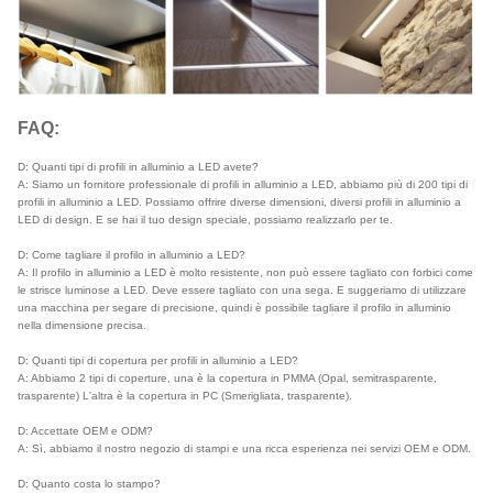
FAQ:
D: Quanti tipi di profili in alluminio a LED avete?
A: Siamo un fornitore professionale di profili in alluminio a LED, abbiamo più di 200 tipi di
profili in alluminio a LED. Possiamo offrire diverse dimensioni, diversi profili in alluminio a
LED di design. E se hai il tuo design speciale, possiamo realizzarlo per te.
D: Come tagliare il profilo in alluminio a LED?
A: Il profilo in alluminio a LED è molto resistente, non può essere tagliato con forbici come
le strisce luminose a LED. Deve essere tagliato con una sega. E suggeriamo di utilizzare
una macchina per segare di precisione, quindi è possibile tagliare il profilo in alluminio
nella dimensione precisa.
D: Quanti tipi di copertura per profili in alluminio a LED?
A: Abbiamo 2 tipi di coperture, una è la copertura in PMMA (Opal, semitrasparente,
trasparente) L'altra è la copertura in PC (Smerigliata, trasparente).
D: Accettate OEM e ODM?
A: Sì, abbiamo il nostro negozio di stampi e una ricca esperienza nei servizi OEM e ODM.
D: Quanto costa lo stampo?