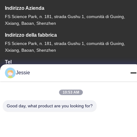
Indirizzo Azienda
FS Science Park, n. 181, strada Gushu 1, comunità di Guxing,
Xixiang, Baoan, Shenzhen
Indirizzo della fabbrica
FS Science Park, n. 181, strada Gushu 1, comunità di Guxing,
Xixiang, Baoan, Shenzhen
Tel
86-0755-22300563
Jessie
10:53 AM
Good day, what product are you looking for?
Cina Buona Qualità profilo principale dell'alluminio della striscia
Fornitore. Copyright © -2026 K&C LIGHTING TECHNOLOGY
LTD. Tutti i diritti riservati.
Politica sulla privacy
|
Mappa del sito