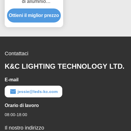
di alluminio
dell'estrusione di profilo
Ottieni il miglior prezzo
della striscia di T5 LED
Contattaci
K&C LIGHTING TECHNOLOGY LTD.
E-mail
jessie@leds-kc.com
Orario di lavoro
08:00-18:00
Il nostro indirizzo