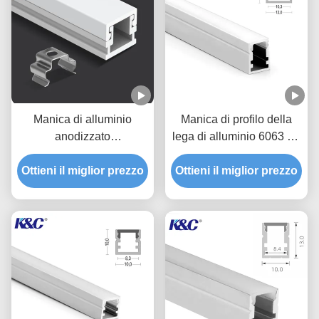
Manica di alluminio
Manica di profilo della
anodizzato
lega di alluminio 6063 T5
dell'estrusione di profilo
LED con la copertura del
Ottieni il miglior prezzo
della piccola striscia del
Ottieni il miglior prezzo
diffusore del PC
LED