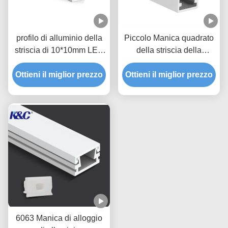
profilo di alluminio della
Piccolo Manica quadrato
striscia di 10*10mm LED
della striscia della
con la copertura del
plafoniera 10*13mm LED
diffusore del PC di PMMA
Ottieni il miglior prezzo
Ottieni il miglior prezzo
con il diffusore
6063 Manica di alloggio