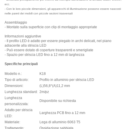
ecc.
- Con le loro piccole dimensioni, gli apparecchi di illuminazione possono essere nascosti
nelle pareti dei mobili con piccole sezioni trasversali
Assemblaggio
- Montato sulla superficie con clip di montaggio appropriate
Informazioni aggiuntive
- Il profilo LED è adatto per essere piegato in archi delicati, nel piano
adiacente alla striscia LED
- Può essere dotato di coperture trasparenti e smerigliate
- Spazio per striscia LED fino a 12 mm di larghezza
Specifiche principali
Modello n.:
K18
Tipo di articolo:
Profilo in alluminio per striscia LED
Dimensioni:
(L)56,8*(A)11,2 mm
Lunghezza standard:
2m/pz
Lunghezza
Disponibile su richiesta
personalizzata:
Adatto per striscia
Larghezza PCB fino a 12 mm
LED:
Materiale:
Lega di alluminio 6063 T5
Trattamento:
Ossidazione sabbiata