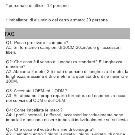
* 
personale di ufficio: 12 persone
* 
imballatori di alluminio del carro armato: 20 persone
FAQ
Q1: Posso prelevare i campioni?
A1: Sì, forniamo i campioni di 10CM-20cm/pc e gli accessori 
liberi.
Q2: Che cosa è il vostro di lunghezza standard? E lunghezza 
massima?
A2: Abbiamo 2 metri, 2,5 metri o persino di lunghezza 3 metri, la 
lunghezza massima è di 6 metri e la quantità di ordine minimo è 
100M.
Q3: Accettate l'OEM ed il ODM?
A3: Sì, abbiamo il propri reparto formatura ed esperienza ricca 
nei servizi del ODM e dell'OEM.
Q4: Come imballate le merci?
A4: I profili normali, i diffusori, accessori individualmente sono 
imballati e possono essere imballati individualmente su richiesta.
Q5: Che cosa è il vostro termine di consegna?
A5: Campioni entro 3 giorni lavorativi, giorni lavorativi di ordine 