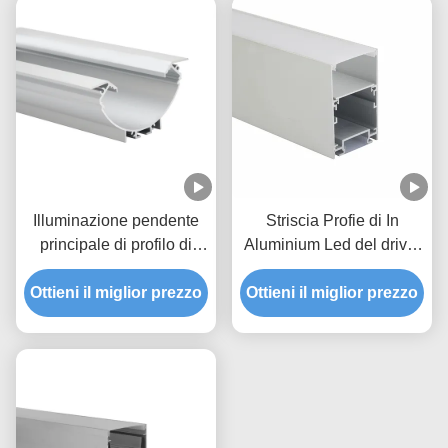
Illuminazione pendente
Striscia Profie di In
principale di profilo di
Aluminium Led del driver
alluminio per su e giù
di W50*H75mm per su e
Ottieni il miglior prezzo
l'accensione del profilo
Ottieni il miglior prezzo
giù accendersi
del LED