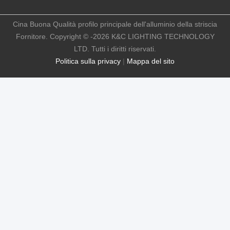
Cina Buona Qualità profilo principale dell'alluminio della striscia
Fornitore. Copyright © -2026 K&C LIGHTING TECHNOLOGY
LTD. Tutti i diritti riservati.
Politica sulla privacy
|
Mappa del sito