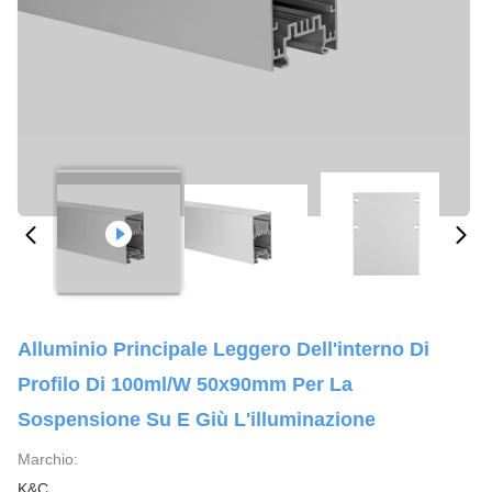
Alluminio Principale Leggero Dell'interno Di
Profilo Di 100ml/W 50x90mm Per La
Sospensione Su E Giù L'illuminazione
Marchio:
K&C