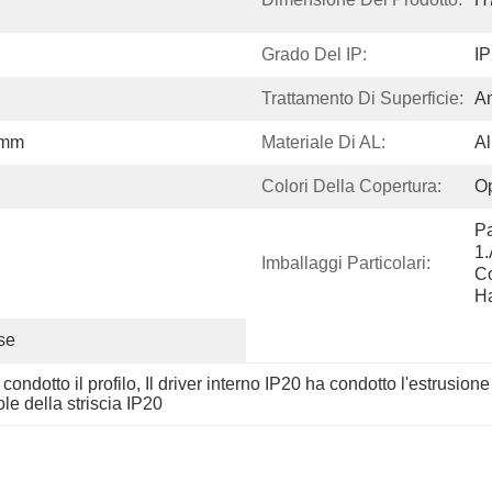
Grado Del IP:
I
Trattamento Di Superficie:
An
4mm
Materiale Di AL:
Al
Colori Della Copertura:
Op
Pa
1
Imballaggi Particolari:
Co
Ha
se
condotto il profilo
, 
Il driver interno IP20 ha condotto l'estrusione 
e della striscia IP20