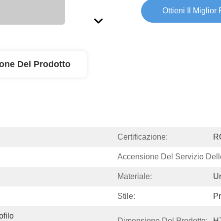
Ottieni Il Miglior
ione Del Prodotto
Certificazione:
R
Accensione Del Servizio Dell
Materiale:
Un
Stile:
Pr
filo 
Dimensione Del Prodotto:
H