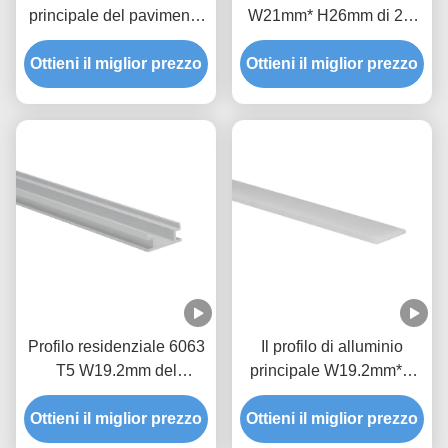
principale del pavimento
W21mm* H26mm di 2M
di piccola dimensione
Length LED all'interno
Ottieni il miglior prezzo
W27.5mm High11mm
Ottieni il miglior prezzo
della striscia di 10mm
LED di profilo per le
LED per la luce del
decorazioni di
pavimento
costruzione
Profilo residenziale 6063
Il profilo di alluminio
T5 W19.2mm del
principale W19.2mm*H
pavimento della lega di
d'argento 8mm all'interno
Ottieni il miglior prezzo
alluminio 8mm LED
Ottieni il miglior prezzo
di 8mm ha condotto la
striscia per la luce di