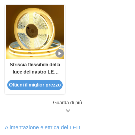
flessibili
Striscia flessibile della
luce del nastro LED
delle lampade
Ottieni il miglior prezzo
fluorescenti DC12V
320 LED della
PANNOCCHIA
Guarda di più
dell'interno LED della
decorazione
Alimentazione elettrica del LED