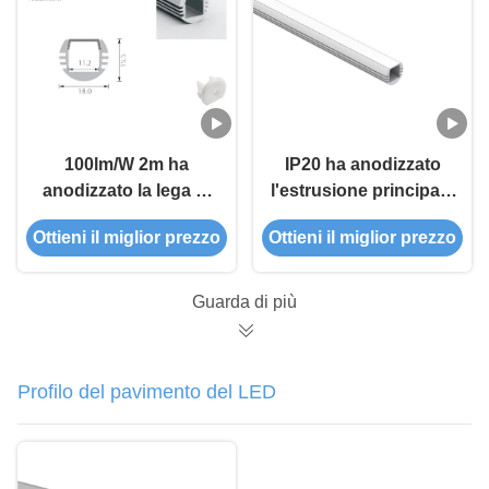
100lm/W 2m ha
IP20 ha anodizzato
anodizzato la lega di
l'estrusione principale
alluminio principale di
giro di larghezza
Ottieni il miglior prezzo
Ottieni il miglior prezzo
profilo 6063 per la
18mm ha sospeso
luce della
PMMA
metropolitana
Guarda di più
Profilo del pavimento del LED