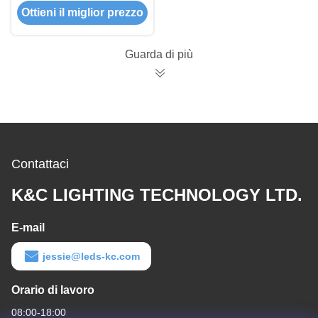
Ottieni il miglior prezzo
elettrica di 60W 100W
200W LED di 240V
LED
Guarda di più
Contattaci
K&C LIGHTING TECHNOLOGY LTD.
E-mail
jessie@leds-kc.com
Orario di lavoro
08:00-18:00