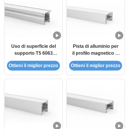
Uso di superficie del
Pista di alluminio per
supporto T5 6063
il profilo magnetico di
LED di profilo
illuminazione di
Ottieni il miglior prezzo
Ottieni il miglior prezzo
magnetico della lega
striscia Led LED per il
di alluminio con i
centro commerciale
magneti
della casa dell'ufficio