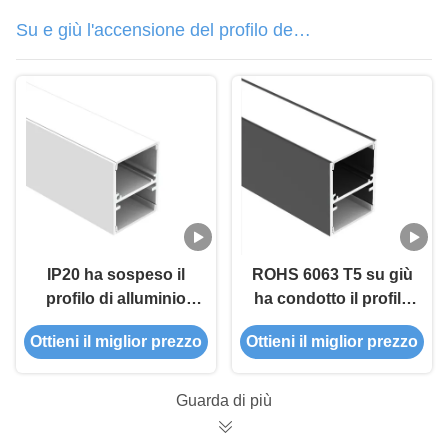
Su e giù l'accensione del profilo del
LED
IP20 ha sospeso il
ROHS 6063 T5 su giù
profilo di alluminio
ha condotto il profilo
principale 6063 T5
di alluminio W27.3mm
Ottieni il miglior prezzo
Ottieni il miglior prezzo
100lm/W della striscia
H35mm per lineare
per su giù leggero
Guarda di più