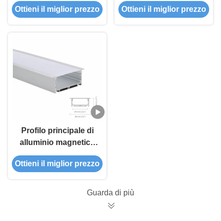
Ottieni il miglior prezzo
Ottieni il miglior prezzo
copertura glassata
dell'estrusione per il
PC per il profilo di
driver dentro
alluminio di In LED
del driver
Profilo principale di
alluminio magnetico
anodizzato IP45 con
Ottieni il miglior prezzo
la copertura glassata
PC
Guarda di più