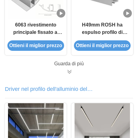
6063 rivestimento
H49mm ROSH ha
principale fissato al
espulso profilo di
muro dello spruzzo
alluminio del LED che
Ottieni il miglior prezzo
Ottieni il miglior prezzo
del gesso K59 del
sabbia 6063 T5
muro a secco di
profilo della lega
Guarda di più
Driver nel profilo dell'alluminio del
LED