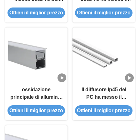
LED con la copertura
profilo di alluminio
Ottieni il miglior prezzo
Ottieni il miglior prezzo
ha condotto il canale
2.5m del LED
di alluminio
ossidazione
Il diffusore Ip45 del
principale di alluminio
PC ha messo il
di sabbiatura di
Manica di alluminio
Ottieni il miglior prezzo
Ottieni il miglior prezzo
profilo messa
principale 6063 T5 per
larghezza IP20 di
illuminazione lineare
50mm