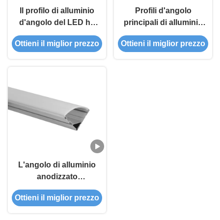
Il profilo di alluminio
Profili d'angolo
d'angolo del LED ha
principali di alluminio
condotto il profilo di
40x40mm del
Ottieni il miglior prezzo
Ottieni il miglior prezzo
alluminio per
triangolo 6063
illuminazione di
striscia principale 45D
90D
L'angolo di alluminio
anodizzato
dell'estrusione di
Ottieni il miglior prezzo
larghezza 40mm
profila 90 gradi