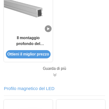
Il montaggio
profondo del
pavimento
Ottieni il miglior prezzo
dell'applicazione
dell'interno ed
all'aperto ha condotto
Guarda di più
l'estrusione di
alluminio
Profilo magnetico del LED