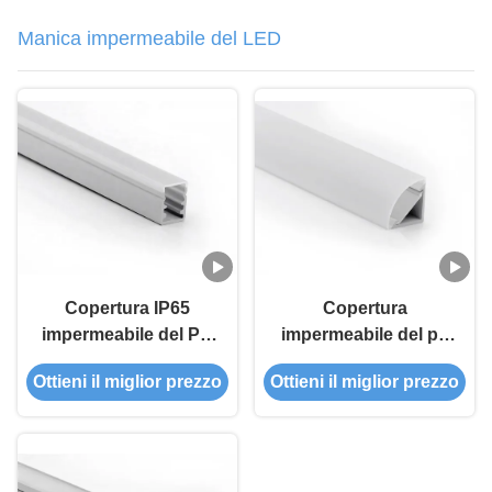
Manica impermeabile del LED
Copertura IP65
Copertura
impermeabile del PC
impermeabile del pc
del LED per il prezzo
dell'estrusione della
Ottieni il miglior prezzo
Ottieni il miglior prezzo
franco fabbrica
copertura IP65 della
all'aperto e
copertura del LED
dell'interno
con heathink per
dell'estrusione di due
l'angolo in all'aperto o