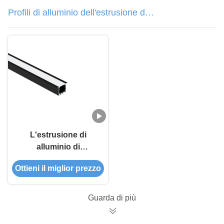
Profili di alluminio dell'estrusione del
LED
L'estrusione di
alluminio di
W35*H35mm LED
Ottieni il miglior prezzo
profila il supporto
messo con il diffusore
del PC
Guarda di più