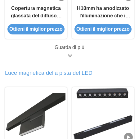
Copertura magnetica
H10mm ha anodizzato
glassata del diffusore
l'illuminazione che il
PMMA di WithPC di
profilo principale di
Ottieni il miglior prezzo
Ottieni il miglior prezzo
profilo di H15mm LED
alluminio magnetico
ha espulso profili di
alluminio
Guarda di più
Luce magnetica della pista del LED