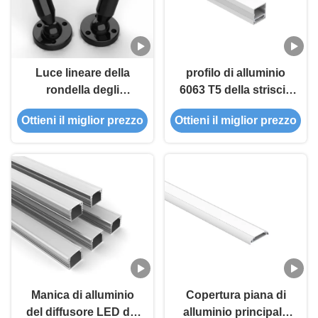
Luce lineare della
profilo di alluminio
rondella degli
6063 T5 della striscia
accessori del sistema
di lunghezza LED di
Ottieni il miglior prezzo
Ottieni il miglior prezzo
di illuminazione
2.5m con il diffusore
dell'orizzonte per la
del PC
luce della corda della
striscia del LED
Manica di alluminio
Copertura piana di
del diffusore LED del
alluminio principale