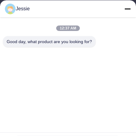
Jessie
Il nostro indirizzo
Indirizzo Azienda
12:37 AM
FS Science Park, n. 181, strada Gushu 1, comunità di Guxing,
Xixiang, Baoan, Shenzhen
Good day, what product are you looking for?
Indirizzo della fabbrica
FS Science Park, n. 181, strada Gushu 1, comunità di Guxing,
Xixiang, Baoan, Shenzhen
Tel
86-0755-22300563
Cina Buona Qualità profilo principale dell'alluminio della striscia
Fornitore. Copyright © -2026 K&C LIGHTING TECHNOLOGY
LTD. Tutti i diritti riservati.