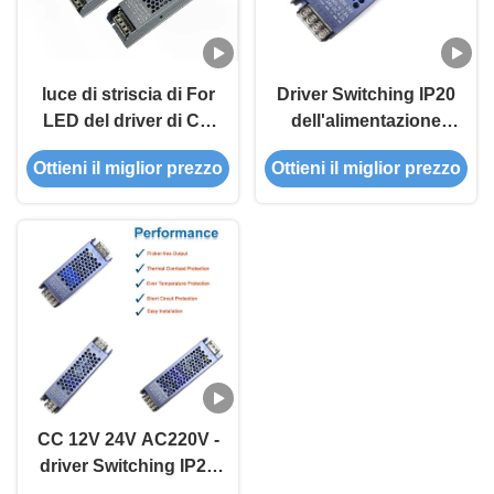
luce di striscia di For
Driver Switching IP20
LED del driver di CC
dell'alimentazione
12V 24V AC220-240V
elettrica di CC 12V
Ottieni il miglior prezzo
Ottieni il miglior prezzo
IP20 LED
24V LED 60W 100W
dell'alimentazione
AC220-240V LED
elettrica di 200W
250W LED
CC 12V 24V AC220V -
driver Switching IP20
dell'alimentazione