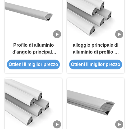
Profilo di alluminio
alloggio principale di
d'angolo principale
alluminio di profilo di
IP20 di PMMA 1m 2m
16X16mm all'interno
Ottieni il miglior prezzo
Ottieni il miglior prezzo
3m per la striscia di
della striscia
10mm
principale 10mm per
luce d'angolo