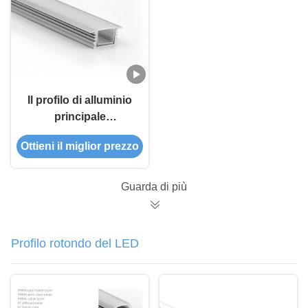
colori fatto in
in dell'interno
porcellana
Il profilo di alluminio
principale
impermeabile IP65 ha
Ottieni il miglior prezzo
messo l'installazione
per il bagno
Guarda di più
Profilo rotondo del LED