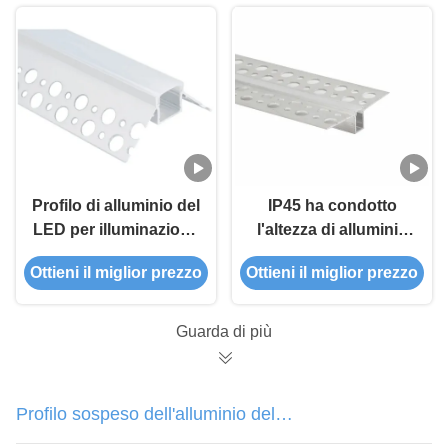
pannello di carta e
gesso di IP45 LED
Profilo di alluminio del
IP45 ha condotto
LED per illuminazione
l'altezza di alluminio
lineare principale
13mm di profilo della
Ottieni il miglior prezzo
Ottieni il miglior prezzo
messa dell'angolo
striscia messo per il
della parete del gesso
muro a secco
del muro a secco di
Guarda di più
profilo
Profilo sospeso dell'alluminio del