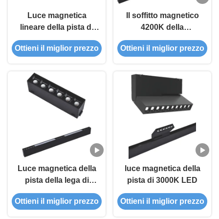
Luce magnetica
Il soffitto magnetico
lineare della pista di
4200K della
Istruzione
PANNOCCHIA LED
Ottieni il miglior prezzo
Ottieni il miglior prezzo
Autodidattica LED
ha montato
della PANNOCCHIA
l'illuminazione della
90 di illuminazione
pista
Luce magnetica della
luce magnetica della
pista della lega di
pista di 3000K LED
alluminio del soffitto
Ottieni il miglior prezzo
Ottieni il miglior prezzo
3000K 5W LED