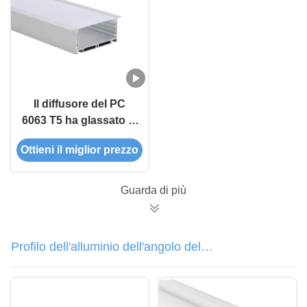
Il diffusore del PC
6063 T5 ha glassato le
estrusioni di alluminio
Ottieni il miglior prezzo
principali ha
anodizzato IP44
Guarda di più
Profilo dell'alluminio dell'angolo del
LED