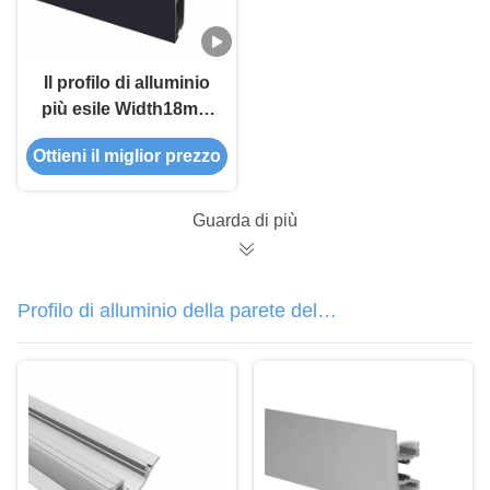
Il profilo di alluminio
più esile Width18mm
ha condotto il profilo
Ottieni il miglior prezzo
dell'estrusione ha
sospeso il profilo di
alluminio del LED
Guarda di più
Profilo di alluminio della parete del
LED