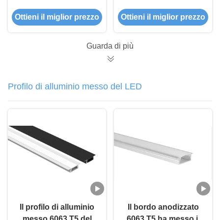
PC T5 di profilo 6063
dell'estrusione PMMA
Ottieni il miglior prezzo
Ottieni il miglior prezzo
della striscia di
di profilo IP44 della
W16.5mm H13.5mm
striscia glassata PC
LED
Guarda di più
Profilo di alluminio messo del LED
Il profilo di alluminio
Il bordo anodizzato
messo 6063 T5 del
6063 T5 ha messo il