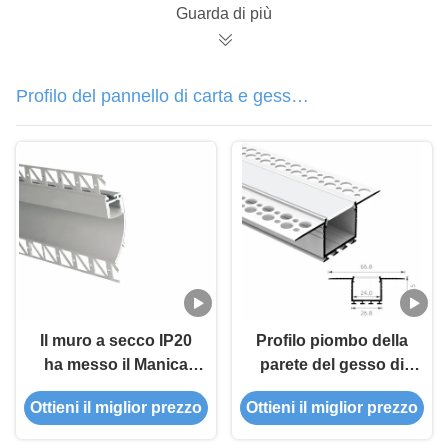
Guarda di più
Profilo del pannello di carta e gesso
del LED
Il muro a secco IP20
Profilo piombo della
ha messo il Manica
parete del gesso di
principale di alluminio
profilo T5 6063
Ottieni il miglior prezzo
Ottieni il miglior prezzo
ha anodizzato T5
decorativi
6063
architettonici del