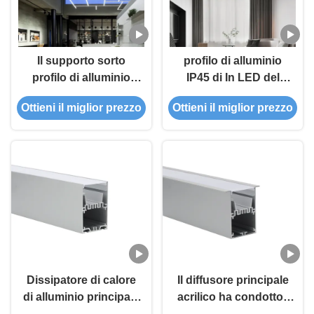
Il supporto sorto
profilo di alluminio
profilo di alluminio
IP45 di In LED del
principale della
driver di larghezza
Ottieni il miglior prezzo
Ottieni il miglior prezzo
striscia ha messo il
PMMA di 50mm per la
profilo di In LED del
luce del pendente
driver di T5 6063
20mm
Dissipatore di calore
Il diffusore principale
di alluminio principale
acrilico ha condotto i
di profilo con la
profili di alluminio