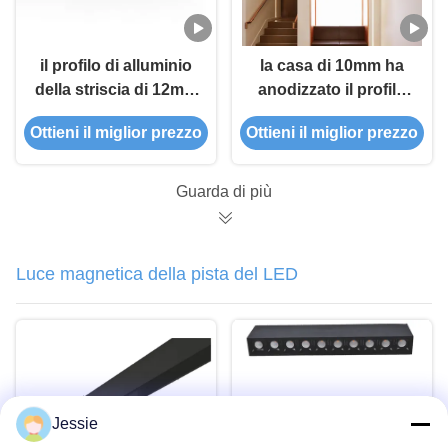
il profilo di alluminio
la casa di 10mm ha
della striscia di 12mm
anodizzato il profilo
per il profilo
magnetico
Ottieni il miglior prezzo
Ottieni il miglior prezzo
magnetico del LED ha
dell'illuminazione LED
condotto la striscia di
profilo
Guarda di più
Luce magnetica della pista del LED
Jessie