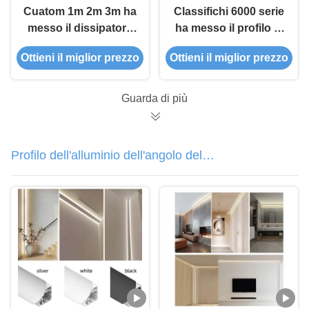
Cuatom 1m 2m 3m ha
Classifichi 6000 serie
messo il dissipatore
ha messo il profilo di
di calore
alluminio del LED che
Ottieni il miglior prezzo
Ottieni il miglior prezzo
impermeabile di
sabbia 6063 T5
profilo di alluminio del
LED
Guarda di più
Profilo dell'alluminio dell'angolo del
LED