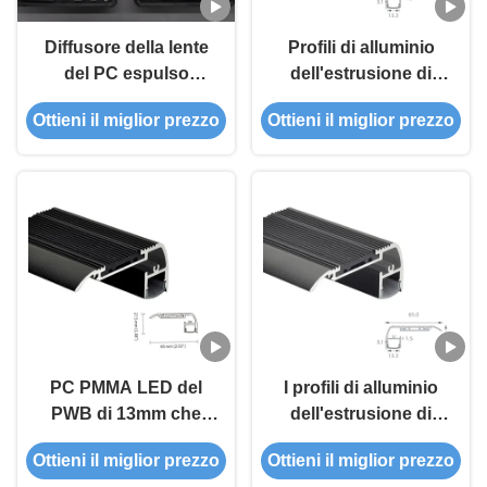
Diffusore della lente
Profili di alluminio
del PC espulso
dell'estrusione di
Manica di alluminio
profilo del LED per
Ottieni il miglior prezzo
Ottieni il miglior prezzo
della scatola del
nero della luce di
campione di Profil
punto del teatro del
degli accessori di
cinema anodizzato
profili dell'estrusione
del LED per la luce di
striscia principale
PC PMMA LED del
I profili di alluminio
PWB di 13mm che
dell'estrusione di
accende sabbiatura
Opal Anodized
Ottieni il miglior prezzo
Ottieni il miglior prezzo
del gesso del muro a
H27.5mm LED