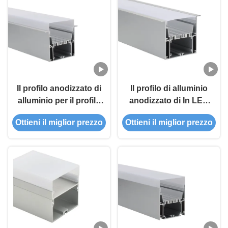
alluminio
Il profilo anodizzato di
Il profilo di alluminio
alluminio per il profilo
anodizzato di In LED
di alluminio di In LED
del driver messo ha
Ottieni il miglior prezzo
Ottieni il miglior prezzo
del driver ha condotto
condotto il profilo
la striscia