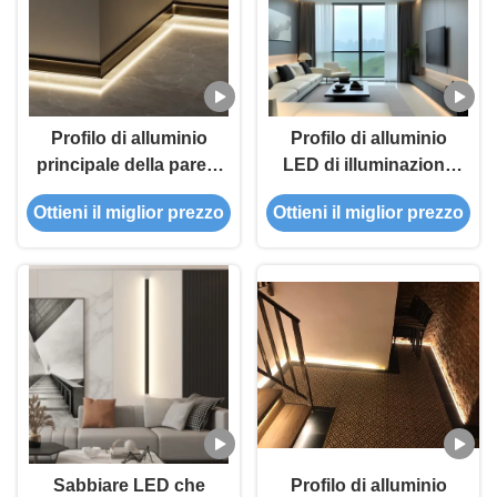
Profilo di alluminio
Profilo di alluminio
principale della parete
LED di illuminazione
di profilo di alluminio
dell'interno
Ottieni il miglior prezzo
Ottieni il miglior prezzo
LED della striscia per
dell'angolo per
illuminazione della
illuminazione della
scala
parete
Sabbiare LED che
Profilo di alluminio