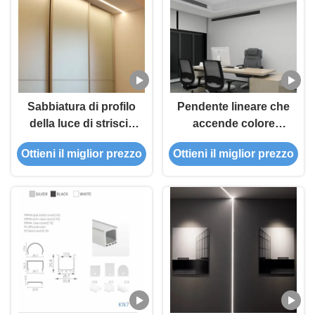
Sabbiatura di profilo
Pendente lineare che
della luce di striscia
accende colore
della lega LED di
bianco nero di profilo
Ottieni il miglior prezzo
Ottieni il miglior prezzo
AL6063 T5 con il
di alluminio
diffusore del PC
dell'estrusione