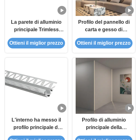
La parete di alluminio
Profilo del pannello di
principale Trimless
carta e gesso di
del gesso di profilo
IP44/20 messo lega
Ottieni il miglior prezzo
Ottieni il miglior prezzo
intonaca nel vestito
LED con la copertura
principale di Manica
del diffusore del PC
della striscia per la
striscia di 15mm
L'interno ha messo il
Profilo di alluminio
profilo principale di
principale della
alluminio per il muro a
striscia per il profilo