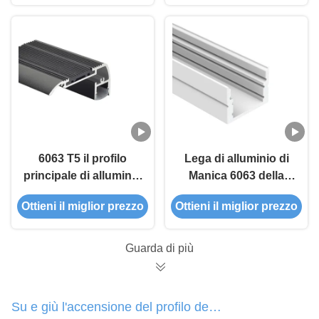
secco di profili
spruzzano ricoprire
6063 T5 il profilo
Lega di alluminio di
principale di alluminio
Manica 6063 della
H27.5mm del PC
pista del diffusore
Ottieni il miglior prezzo
Ottieni il miglior prezzo
PMMA ha condotto
IP20 LED di PMMA
l'estrusione di
alluminio della striscia
Guarda di più
Su e giù l'accensione del profilo del