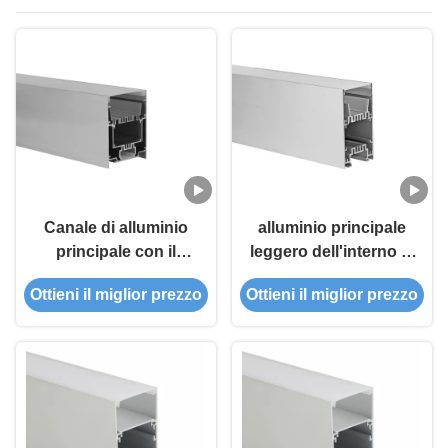
LED
Canale di alluminio
alluminio principale
principale con il
leggero dell'interno di
diffusore 75*95mm
profilo di 100ml/W
Ottieni il miglior prezzo
Ottieni il miglior prezzo
del PC per su e giù
50x90mm per la
l'accensione del
sospensione su e giù
profilo del LED
l'illuminazione