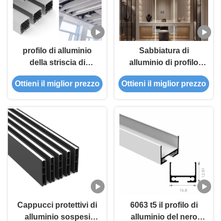
profilo di alluminio
Sabbiatura di
della striscia di
alluminio di profilo
35*35mm LED che
della striscia di
Ottieni il miglior prezzo
Ottieni il miglior prezzo
solleva la luce di
altezza 26mm LED
striscia principale
con il diffusore del PC
Cappucci protettivi di
6063 t5 il profilo di
alluminio sospesi
alluminio del nero