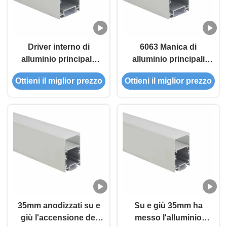
Driver interno di
6063 Manica di
alluminio principale
alluminio principali
Up And Down di
100lm/W con la
Ottieni il miglior prezzo
Ottieni il miglior prezzo
profilo IP20 della
copertura per su e giù
striscia che accende
l'accensione del
profilo del LED
profilo principale
35mm anodizzati su e
Su e giù 35mm ha
giù l'accensione del
messo l'alluminio