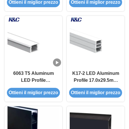
Ottieni il miglior prezzo
Ottieni il miglior prezzo
diffusore PMMA per
ossidazione sabbiata
illuminazione a LED
e diffusore in PMMA
sospesa
per canale a strisce
LED
6063 T5 Aluminum
K17-2 LED Aluminum
LED Profile
Profile 17.0x29.5mm
17.0x12.7mm for
for Commercial
Ottieni il miglior prezzo
Ottieni il miglior prezzo
Embedded
Lighting
Installation