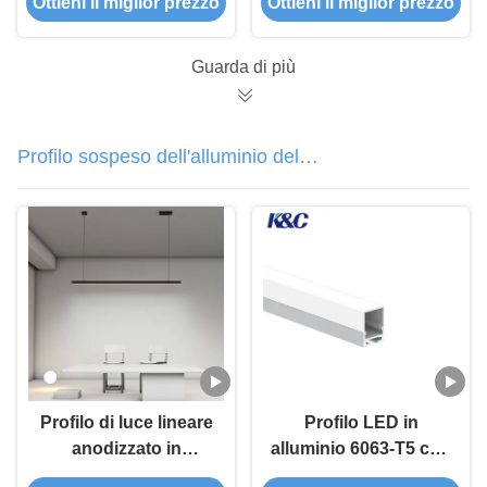
Ottieni il miglior prezzo
Ottieni il miglior prezzo
secco della parete del
del pannello di carta e
gesso
gesso del LED con la
copertura del
Guarda di più
diffusore del PC
Profilo sospeso dell'alluminio del
LED
Profilo di luce lineare
Profilo LED in
anodizzato in
alluminio 6063-T5 con
alluminio 6063 con
superficie di