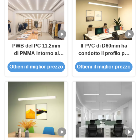
PWB del PC 11.2mm
Il PVC di D60mm ha
di PMMA intorno al
condotto il profilo per
profilo H15.5mm LED
la sospensione ha
Ottieni il miglior prezzo
Ottieni il miglior prezzo
del LED che accende
condotto la luce del
profilo di alluminio
tubo