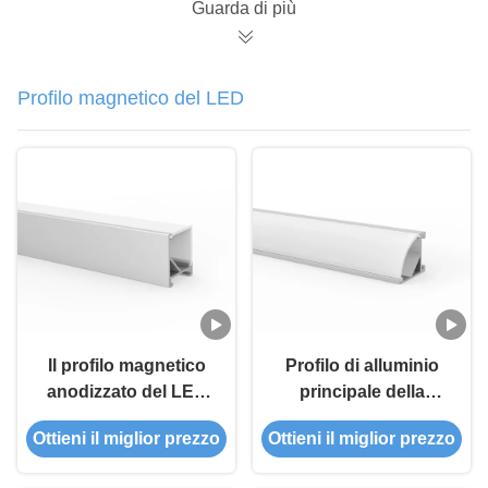
all'aperto ha condotto
Guarda di più
l'estrusione di
alluminio
Profilo magnetico del LED
Il profilo magnetico
Profilo di alluminio
anodizzato del LED
principale della
ha condotto il canale
striscia per il Governo
Ottieni il miglior prezzo
Ottieni il miglior prezzo
di alluminio
del supermercato con
illuminazione