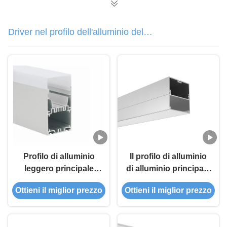
Driver nel profilo dell'alluminio del
LED
Profilo di alluminio
Il profilo di alluminio
leggero principale
di alluminio principale
pendente anodizzato
di In LED del driver di
Ottieni il miglior prezzo
Ottieni il miglior prezzo
IP20-44
profilo 50*55mm della
striscia ha condotto
l'estrusione di