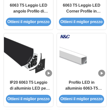
6063 T5 Leggio LED
6063 T5 Leggio LED
angolo Profilo di
Corner Profile in
alluminio con
alluminio con
Ottieni il miglior prezzo
Ottieni il miglior prezzo
anodizzazione e
diffusore PMMA e
PMMA diffusore per
temperatore T3-T8 per
l'installazione di
l'installazione di
strisce LED
strisce LED
IP20 6063 T5 Leggio
Profilo LED in
di alluminio LED per
alluminio 6063-T5
profilo di alluminio di
conforme a RoHS per
Ottieni il miglior prezzo
Ottieni il miglior prezzo
angolo per il canale di
installazione ad
luce a striscia a LED
angolo in sistemi a