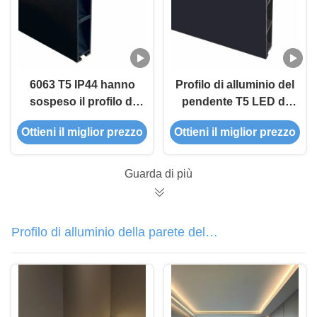
6063 T5 IP44 hanno
Profilo di alluminio del
sospeso il profilo di
pendente T5 LED di
alluminio del LED per
W18mm 6063 con il
Ottieni il miglior prezzo
Ottieni il miglior prezzo
la plafoniera del
PC Duffiser
pendente
Guarda di più
Profilo di alluminio della parete del
LED