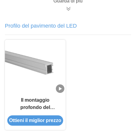
Guarda di più
ha condotto la luce di
striscia
Profilo del pavimento del LED
Il montaggio
profondo del
pavimento
Ottieni il miglior prezzo
dell'applicazione
dell'interno ed