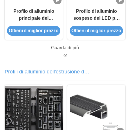
Profilo di alluminio
Profilo di alluminio
principale del
sospeso del LED per
pendente di profilo
il driver in Width50mm
Ottieni il miglior prezzo
Ottieni il miglior prezzo
per il profilo di In Led
high95mm
Strip del driver
Guarda di più
Profili di alluminio dell'estrusione del
LED