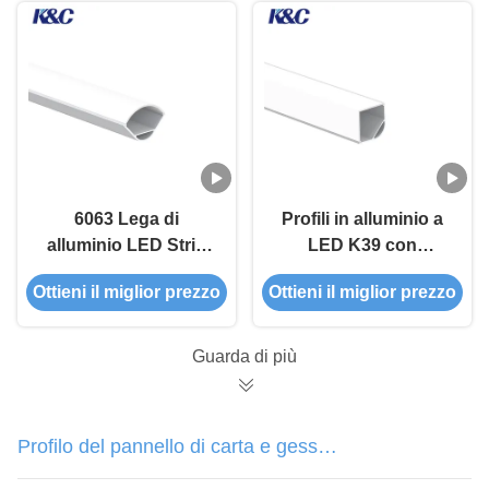
montato in superficie
strisce luminose
6063 Lega di
Profili in alluminio a
alluminio LED Strip
LED K39 con
Profilo di alluminio
dissipazione rapida
Ottieni il miglior prezzo
Ottieni il miglior prezzo
con installazione ad
del calore per
angolo di 90° e
illuminazione a strisce
ossidazione da
a LED installata in
Guarda di più
sabbiatura
angolo in lega di
alluminio 6063-T5
Profilo del pannello di carta e gesso
del LED