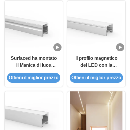
magnetica di PMMA
W16mm
Surfaced ha montato
Il profilo magnetico
il Manica di luce
del LED con la
messo profilo di
copertura glassata
Ottieni il miglior prezzo
Ottieni il miglior prezzo
alluminio principale
del PC ha condotto la
della striscia con la
striscia di profilo
copertura del
diffusore del PC