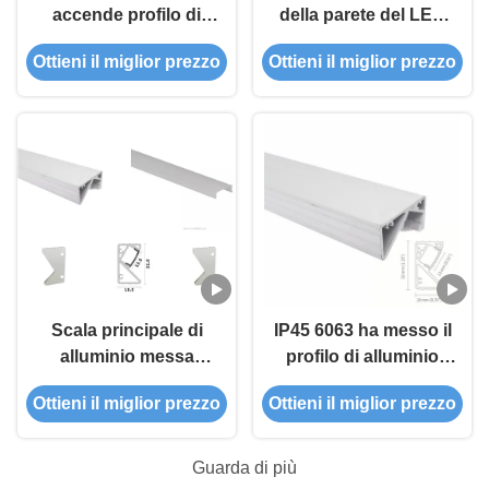
accende profilo di
della parete del LED
alluminio IP44 6063
che accende
Ottieni il miglior prezzo
Ottieni il miglior prezzo
T5 su e giù la parete
alluminio del LED che
del corridoio
fiancheggia linea
Manica di alluminio
dell'estrusione di
Profil del muro a
secco
Scala principale di
IP45 6063 ha messo il
alluminio messa
profilo di alluminio
dell'angolo della
principale di alluminio
Ottieni il miglior prezzo
Ottieni il miglior prezzo
parete di profilo per
della scala dell'angolo
l'estrusione principale
della parete di profilo
di Shrip Lingt
Guarda di più