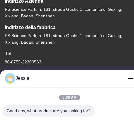
Indirizzo Azienda
FS Science Park, n. 181, strada Gushu 1, comunità di Guxing,
Xixiang, Baoan, Shenzhen
Indirizzo della fabbrica
FS Science Park, n. 181, strada Gushu 1, comunità di Guxing,
Xixiang, Baoan, Shenzhen
Tel
86-0755-22300563
Jessie
Cina Buona Qualità profilo principale dell'alluminio della striscia
6:36 AM
Fornitore. Copyright © -2026 K&C LIGHTING TECHNOLOGY
Good day, what product are you looking for?
LTD. Tutti i diritti riservati.
Politica sulla privacy
|
Mappa del sito