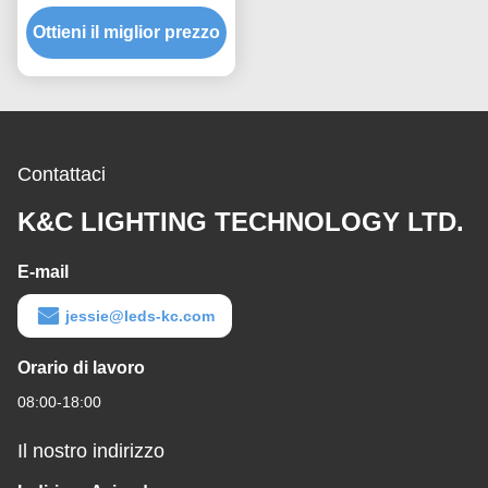
dell'estrusione di profilo
Ottieni il miglior prezzo
della striscia di T5 LED
Contattaci
K&C LIGHTING TECHNOLOGY LTD.
E-mail
jessie@leds-kc.com
Orario di lavoro
08:00-18:00
Il nostro indirizzo