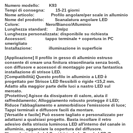
Numero modello: K93
Tempi di consegna: 15-21 giorni
Nome articolo: Profilo angolare/per scale in alluminio
Nome del prodotto: Scanalatura angolare LED
Colore: Nero/Bianco/Alluminio
Lunghezza standard: 2m/pz
Lunghezza personalizzata: disponibile su richiesta
Accessori: tappo terminale + copertura in PC
smerigliato
Installazione: illuminazione in superficie
[Applicazione] Il profilo in gesso di alluminio estruso
consente di creare una finitura straordinaria senza bordi,
con diffusore e accessori di montaggio per una fantastica
installazione di strisce LED.
[Compatibilità] Questo profilo in alluminio a LED è
progettato per Strisce LED flessibili o rigide <15,2 mm.
Adatto alla maggior parte delle luci a nastro LED sul
mercato.
[Protettivo] Agisce da dissipatore di calore, aiuta il
raffreddamento; Alloggiamento robusto protegge il LED;
Riduce l'abbagliamento e ammorbidisce l'emissione di luce;
Tappi terminali e diffusore facili da montare.
[Versatile e facile] Può essere tagliato e personalizzato per
adattarsi a qualsiasi progetto. Basta incollare il retro
adesivo della striscia luminosa LED all'interno del canale in
alluminio, agganciare la copertura del diffusore.