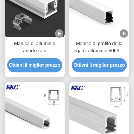
Manica di alluminio
Manica di profilo della
anodizzato
lega di alluminio 6063 T5
dell'estrusione di profilo
LED con la copertura del
Ottieni il miglior prezzo
della piccola striscia del
Ottieni il miglior prezzo
diffusore del PC
LED