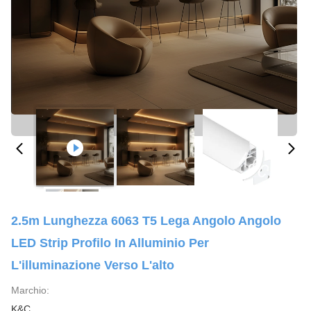
2.5m Lunghezza 6063 T5 Lega Angolo Angolo
LED Strip Profilo In Alluminio Per
L'illuminazione Verso L'alto
Marchio:
K&C