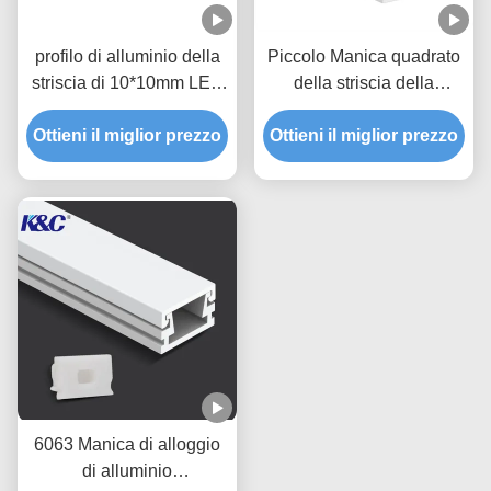
profilo di alluminio della
Piccolo Manica quadrato
striscia di 10*10mm LED
della striscia della
con la copertura del
plafoniera 10*13mm LED
diffusore del PC di PMMA
Ottieni il miglior prezzo
Ottieni il miglior prezzo
con il diffusore
6063 Manica di alloggio
di alluminio