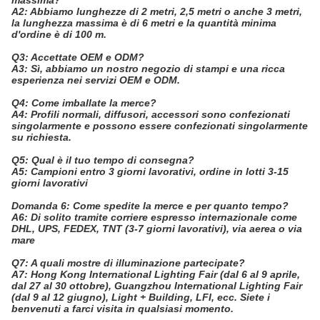
A2: Abbiamo lunghezze di 2 metri, 2,5 metri o anche 3 metri,
la lunghezza massima è di 6 metri e la quantità minima
d'ordine è di 100 m.
Q3: Accettate OEM e ODM?
A3: Sì, abbiamo un nostro negozio di stampi e una ricca
esperienza nei servizi OEM e ODM.
Q4: Come imballate la merce?
A4: Profili normali, diffusori, accessori sono confezionati
singolarmente e possono essere confezionati singolarmente
su richiesta.
Q5: Qual è il tuo tempo di consegna?
A5: Campioni entro 3 giorni lavorativi, ordine in lotti 3-15
giorni lavorativi
Domanda 6: Come spedite la merce e per quanto tempo?
A6: Di solito tramite corriere espresso internazionale come
DHL, UPS, FEDEX, TNT (3-7 giorni lavorativi), via aerea o via
mare
Q7: A quali mostre di illuminazione partecipate?
A7: Hong Kong International Lighting Fair (dal 6 al 9 aprile,
dal 27 al 30 ottobre), Guangzhou International Lighting Fair
(dal 9 al 12 giugno), Light + Building, LFI, ecc. Siete i
benvenuti a farci visita in qualsiasi momento.